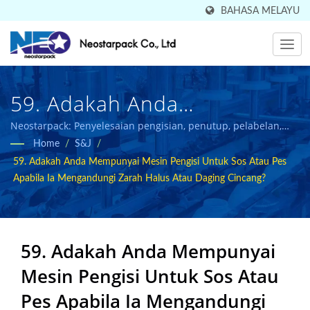
BAHASA MELAYU
59. Adakah Anda
Mempunyai Mesin Pengisian
Neostarpack: Penyelesaian pengisian, penutup, pelabelan,
dan pembungkusan yang diperakui CE untuk industri
Home
/
S&J
/
Untuk Sos Atau Pes Yang
makanan dan farmaseutikal.
59. Adakah Anda Mempunyai Mesin Pengisi Untuk Sos Atau Pes
Mengandungi Zarah Halus
Apabila Ia Mengandungi Zarah Halus Atau Daging Cincang?
Atau Daging Cincang? |
Dijual Di 50 Negara
59. Adakah Anda Mempunyai
Pengeluar Peralatan
Mesin Pengisi Untuk Sos Atau
Pembungkusan Industri
Pes Apabila Ia Mengandungi