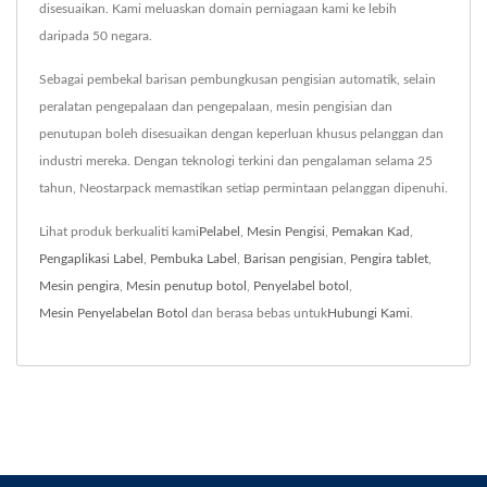
disesuaikan. Kami meluaskan domain perniagaan kami ke lebih
daripada 50 negara.
Sebagai pembekal barisan pembungkusan pengisian automatik, selain
peralatan pengepalaan dan pengepalaan, mesin pengisian dan
penutupan boleh disesuaikan dengan keperluan khusus pelanggan dan
industri mereka. Dengan teknologi terkini dan pengalaman selama 25
tahun, Neostarpack memastikan setiap permintaan pelanggan dipenuhi.
Lihat produk berkualiti kami
Pelabel
,
Mesin Pengisi
,
Pemakan Kad
,
Pengaplikasi Label
,
Pembuka Label
,
Barisan pengisian
,
Pengira tablet
,
Mesin pengira
,
Mesin penutup botol
,
Penyelabel botol
,
Mesin Penyelabelan Botol
dan berasa bebas untuk
Hubungi Kami
.