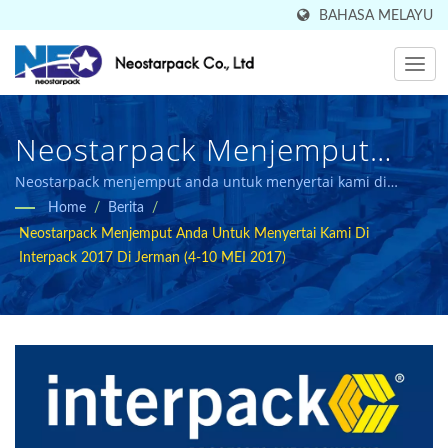
BAHASA MELAYU
Neostarpack Menjemput
Anda Untuk Menyertai Kami
Neostarpack menjemput anda untuk menyertai kami di
Interpack 2017 di Jerman
Home
/
Berita
/
Di Interpack 2017 Di Jerman
Neostarpack Menjemput Anda Untuk Menyertai Kami Di
(4-10 Mei 2017) | Pengeluar
Interpack 2017 Di Jerman (4-10 MEI 2017)
Peralatan Pembungkusan
Industri Berasaskan Taiwan
Sejak 1998 | Neostarpack
Co., Ltd.