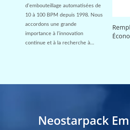
d'embouteillage automatisées de
10 à 100 BPM depuis 1998. Nous
accordons une grande
Etiqueteuse De Bouteilles
Remplisseur 
importance à l'innovation
Rondes De Table
Économie D'
continue et à la recherche à
travers chaque expérience et
chaque percée.
Neostarpack Em