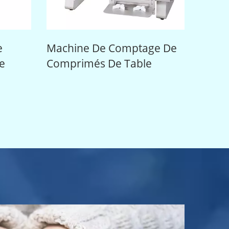
Machine De Comptage De
Etiqueteuse 
Comprimés De Table
Rondes De T