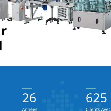
ur
l
26
625
Années
Clients Avec