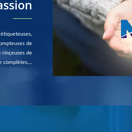
assion
'étiqueteuses,
compteuses de
 rinçeuses de
e complètes,...