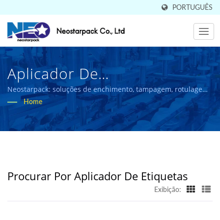
PORTUGUÊS
Aplicador De
EtiquetasPesquisado |
Neostarpack: soluções de enchimento, tampagem, rotulagem
e embalagem certificadas pelo CE para as indústrias
Home
Vendido Em 50 Países
alimentícia e farmacêutica.
Fabricante De Equipamentos
De Embalagem Industrial De
Alta Qualidade |
Procurar Por Aplicador De Etiquetas
Neostarpack Co., Ltd.
Exibição: