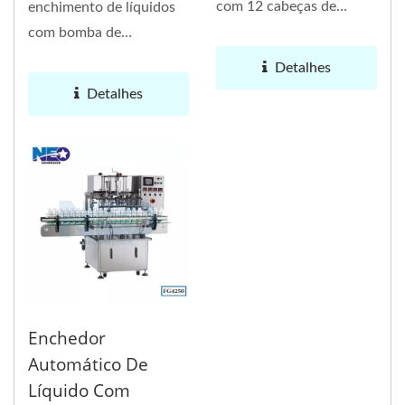
com 12 cabeças de
enchimento de líquidos
enchimento automático
com bomba de
de líquidos,...
engrenagem de 8
Detalhes
cabeças automática
Detalhes
FG5400...
Enchedor
Automático De
Líquido Com