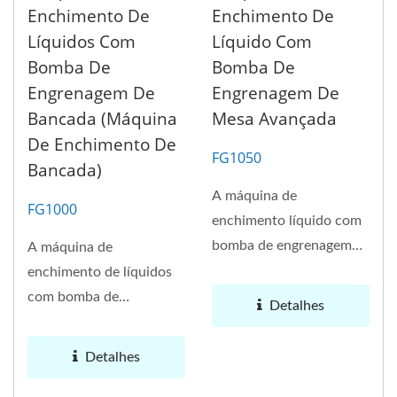
Enchimento De
Enchimento De
Líquidos Com
Líquido Com
Bomba De
Bomba De
Engrenagem De
Engrenagem De
Bancada (máquina
Mesa Avançada
De Enchimento De
FG1050
Bancada)
A máquina de
FG1000
enchimento líquido com
bomba de engrenagem
A máquina de
de mesa é uma máquina
enchimento de líquidos
de enchimento...
com bomba de
Detalhes
engrenagem de mesa
está equipada com uma
Detalhes
bomba...