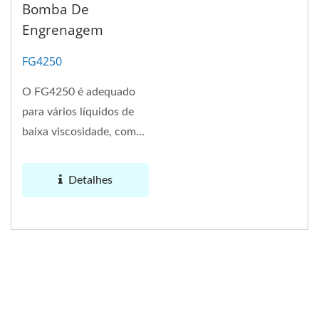
Bomba De
Engrenagem
FG4250
O FG4250 é adequado
para vários líquidos de
baixa viscosidade, como
loção, xarope,
limpador,...
Detalhes