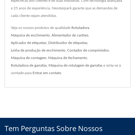
específicas dos clientes e de suas indústrias. Com tecnologia avançada
e 25 anos de experiência, Neostarpack garante que as demandas de
cada cliente sejam atendidas.
Veja os nossos produtos de qualidade
Rotuladora
,
Máquina de enchimento
,
Alimentador de cartões
,
Aplicador de etiquetas
,
Distribuidor de etiquetas
,
Linha de produção de enchimento
,
Contador de comprimidos
,
Máquina de contagem
,
Máquina de fechamento
,
Rotuladora de garrafas
,
Máquina de rotulagem de garrafas
e sinta-se à
vontade para
Entrar em contato
.
Tem Perguntas Sobre Nossos