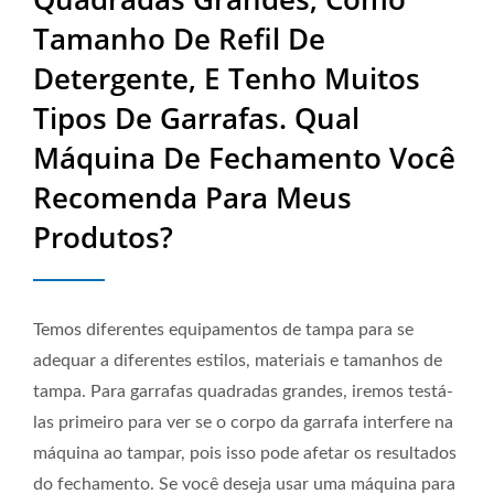
Produtos? | Fabricante De
Tamanho De Refil De
Equipamentos De
Detergente, E Tenho Muitos
Embalagem Industrial De
Tipos De Garrafas. Qual
Alta Qualidade, Vendido Em
Máquina De Fechamento Você
50 Países | Neostarpack Co.,
Recomenda Para Meus
Produtos?
Ltd.
Temos diferentes equipamentos de tampa para se
adequar a diferentes estilos, materiais e tamanhos de
tampa. Para garrafas quadradas grandes, iremos testá-
las primeiro para ver se o corpo da garrafa interfere na
máquina ao tampar, pois isso pode afetar os resultados
do fechamento. Se você deseja usar uma máquina para