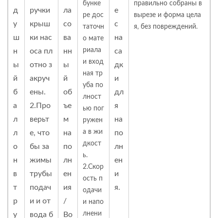
бунке
правильно собраны в
д
ручки
ла
е
ре дос
вырезе и форма цела
у
крыш
со
с
таточн
я, без повреждений.
ш
ки нас
ва
на
о мате
риала
н
оса пл
нн
са
и вход
ы
отно з
ы
дк
ная тр
й
акруч
й
и
уба по
б
ены.
об
дл
лност
а
2.Про
ъе
я
ью пог
л
верьт
м
на
ружен
а в жи
л
е, что
на
по
дкост
о
бы за
по
лн
ь.
н
жимы
лн
ен
2.Скор
в
трубы
ен
и
ость п
т
подач
ия
я.
одачи
р
и и от
/
и напо
лнени
у
вода б
Во