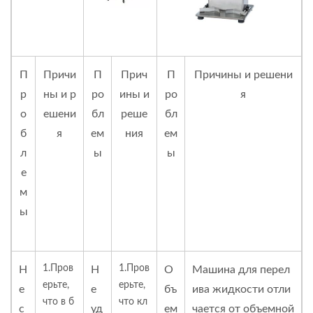
П
Причи
П
Прич
П
Причины и решени
р
ны и р
ро
ины и
ро
я
о
ешени
бл
реше
бл
б
я
ем
ния
ем
л
ы
ы
е
м
ы
1.Пров
1.Пров
Н
Н
О
Машина для перел
ерьте,
ерьте,
е
е
бъ
ива жидкости отли
что в б
что кл
с
уд
ем
чается от объемной