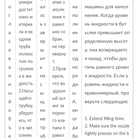
ункере
апан з
о
ал
на
машины для напол
достат
аполн
г
ос
по
нения. Когда урове
очно м
ения п
л
ь з
лн
нь жидкости в бут
атериа
равил
ла и вх
ьно со
а
ав
ен
ылке превышает оп
одная
бран,
с
ер
ия
ределенную высот
труба
не пер
о
ш
не
у, она возвращаетс
полнос
еверну
в
ит
од
я назад, чтобы дос
тью по
т.
а
ь
но
тичь равного уровн
гружен
2.Пров
н
на
ро
я жидкости. Если у
а в жи
ерьте,
дкость.
что во
н
с
дн
ровень жидкости н
2.Насы
здушн
ы
ы
ы
еравномерный, про
щайте
ый шл
й
щ
й,
верьте следующее:
трубку,
анг за
о
ен
ин
убедит
порно
б
ие
ог
1. Extend filling time.
есь, чт
го кла
2. Make sure the nozzle
ъ
тр
да
о в зап
пана п
tightly presses on the b
олняю
равил
е
уб
бо