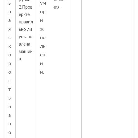
рубы.
полне
ь
ум
2.Пров
ния.
н
пр
ерьте,
а
и
правил
я
за
ьно ли
устано
с
по
влена
к
лн
машин
о
ен
а.
р
и
о
и.
с
т
ь
н
а
п
о