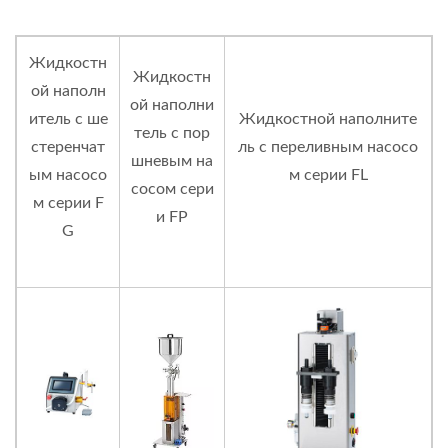
Жидкостн
Жидкостн
ой наполн
ой наполни
итель с ше
Жидкостной наполните
тель с пор
стеренчат
ль с переливным насосо
шневым на
ым насосо
м серии FL
сосом сери
м серии F
и FP
G