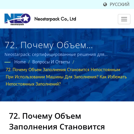
РУССКИЙ
72. Почему Объем
Наполнения Становится
Neostarpack: сертифицированные решения для
заполнения, укупорки, этикетирования и упаковки для
Home
/
Вопросы И Ответы
/
Несогласованным При
пищевой и фармацевтической промышленности.
72. Почему Объем Заполнения Становится Непостоянным
Использовании
При Использовании Машины Для Заполнения? Как Избежать
Непостоянных Заполнений?
Наполнительной Машины?
Как Избежать
Несогласованных
72. Почему Объем
Заполнения Становится
Наполнений? |