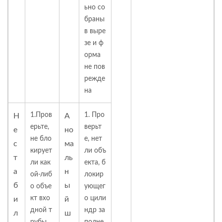
ьно со
браны
в выре
зе и ф
орма
не пов
режде
на
1.Пров
1. Про
Н
А
ерьте,
верьт
е
но
не бло
е, нет
с
ма
кирует
ли объ
т
ль
ли как
екта, б
а
н
ой-либ
локир
б
ы
о объе
ующег
кт вхо
о цили
и
й
дной т
ндр за
л
ш