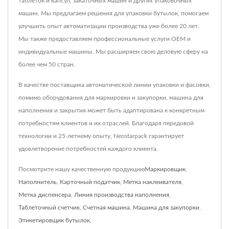
таблеток и капсул, закаточных машин и других упаковочных
машин. Мы предлагаем решения для упаковки бутылок, помогаем
улучшить опыт автоматизации производства уже более 20 лет.
Мы также предоставляем профессиональные услуги OEM и
индивидуальные машины. Мы расширяем свою деловую сферу на
более чем 50 стран.
В качестве поставщика автоматической линии упаковки и фасовки,
помимо оборудования для маркировки и закупорки, машина для
наполнения и закрытия может быть адаптирована к конкретным
потребностям клиентов и их отраслей. Благодаря передовой
технологии и 25-летнему опыту, Neostarpack гарантирует
удовлетворение потребностей каждого клиента.
Посмотрите нашу качественную продукцию
Маркировщик
,
Наполнитель
,
Карточный податчик
,
Метка наклеивателя
,
Метка диспенсера
,
Линия производства наполнения
,
Таблеточный счетчик
,
Счетная машина
,
Машина для закупорки
,
Этикетировщик бутылок
,