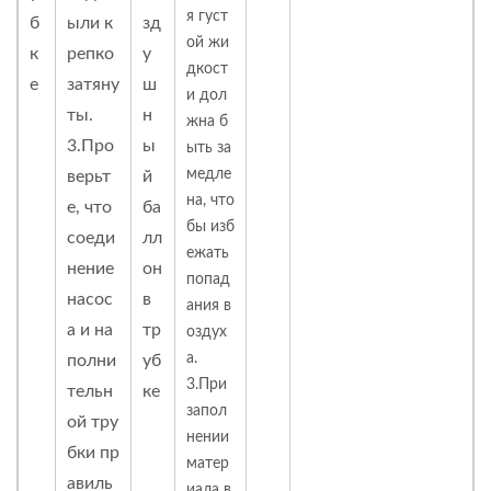
я густ
б
ыли к
зд
ой жи
к
репко
у
дкост
е
затяну
ш
и дол
ты.
н
жна б
3.Про
ы
ыть за
медле
верьт
й
на, что
е, что
ба
бы изб
соеди
лл
ежать
нение
он
попад
насос
в
ания в
а и на
тр
оздух
а.
полни
уб
3.При
тельн
ке
запол
ой тру
нении
бки пр
матер
авиль
иала в