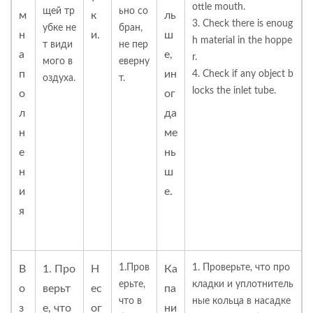
ottle mouth.
щей тр
ьно со
м
к
ль
3. Check there is enoug
убке не
бран,
н
и.
ш
h material in the hoppe
т види
не пер
а
е,
r.
мого в
еверну
п
ин
4. Check if any object b
оздуха.
т.
locks the inlet tube.
о
ог
л
да
н
ме
е
нь
н
ш
и
е.
я
1.Пров
1. Проверьте, что про
В
1. Про
Н
Ка
ерьте,
кладки и уплотнитель
о
верьт
ес
па
что в
ные кольца в насадке
з
е, что
ог
ни