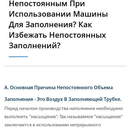
Непостоянным При
Производитель
Использовании Машины
Высококачественного
Для Заполнения? Как
Промышленного
Избежать Непостоянных
Упаковочного
Заполнений?
Оборудования,
Продаваемого В 50
Странах | Neostarpack Co.,
Ltd.
A. Основная Причина Непостоянного Объема
Заполнения - Это Воздух В Заполняющей Трубке.
Перед началом производства наполнения необходимо
выполнить "насыщение". Так называемое "насыщение"
заключается в использовании непрерывного