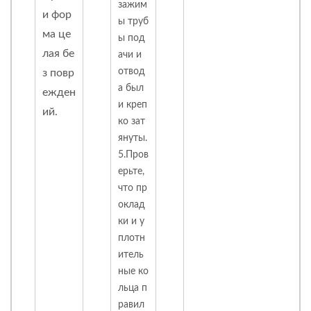
зажим
и фор
ы труб
ма це
ы под
лая бе
ачи и
отвод
з повр
а был
ежден
и креп
ий.
ко зат
януты.
5.Пров
ерьте,
что пр
оклад
ки и у
плотн
итель
ные ко
льца п
равил