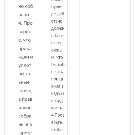
но соб
бунке
ре дей
рано.
ствие
4. Про
должн
верьт
о быть
е, что
остор
прокл
ожны
адки и
м, что
бы изб
уплот
ежать
нител
попад
ьные
ания в
кольц
оздуха
а прав
в жид
ильно
кость.
4.Пров
собра
ерьте,
ны в в
чтобы
ырезе