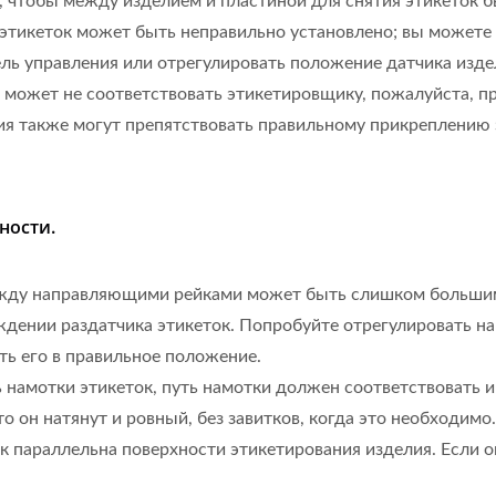
, чтобы между изделием и пластиной для снятия этикеток б
 этикеток может быть неправильно установлено; вы можете 
ль управления или отрегулировать положение датчика изде
я может не соответствовать этикетировщику, пожалуйста, п
я также могут препятствовать правильному прикреплению эт
ности.
ежду направляющими рейками может быть слишком большим
ждении раздатчика этикеток. Попробуйте отрегулировать н
ть его в правильное положение.
ь намотки этикеток, путь намотки должен соответствовать 
то он натянут и ровный, без завитков, когда это необходимо.
ток параллельна поверхности этикетирования изделия. Если 