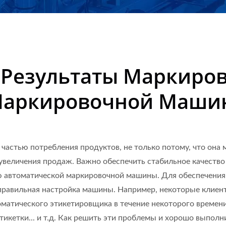
ваемого В 50 Странах | N
ь Результаты Маркиро
Маркировочной Маши
частью потребления продуктов, не только потому, что она 
я увеличения продаж. Важно обеспечить стабильное качест
ю автоматической маркировочной машины. Для обеспечения
правильная настройка машины. Например, некоторые клиен
оматического этикетировщика в течение некоторого времени
тикетки... и т.д. Как решить эти проблемы и хорошо выпол