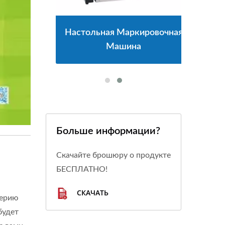
Для
Настольная Маркировочная
Н
Машина
Больше информации?
Скачайте брошюру о продукте
БЕСПЛАТНО!
СКАЧАТЬ
серию
будет