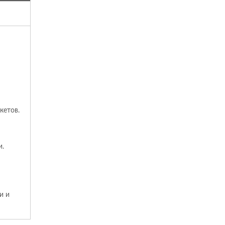
кетов.
и.
и и