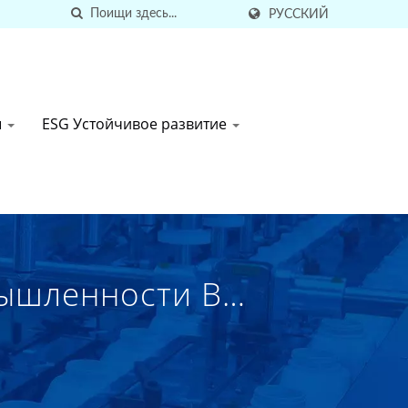
РУССКИЙ
ы
ESG Устойчивое развитие
ышленности В
Производитель
С 1998 Года |