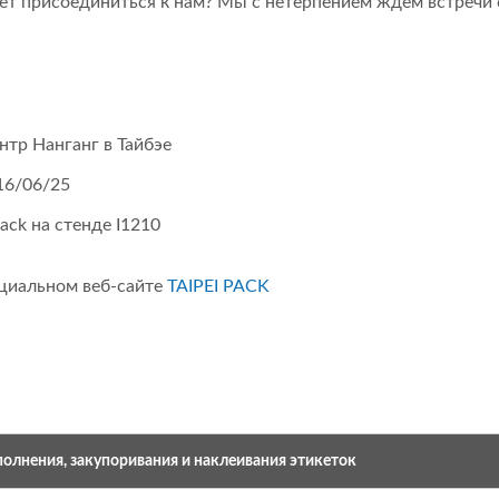
ует присоединиться к нам? Мы с нетерпением ждем встречи 
тр Нанганг в Тайбэе
16/06/25
ck на стенде I1210
циальном веб-сайте
TAIPEI PACK
олнения, закупоривания и наклеивания этикеток