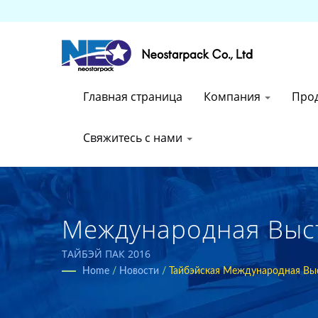
Главная страница
Компания
Про
Свяжитесь с нами
Международная Выс
Тайбэе (22–25 Июня 
ТАЙБЭЙ ПАК 2016
Home
/
Новости
/
Тайбэйская Международная Выс
Промышленного Упа