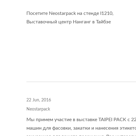
Посетите Neostarpack на стенде I1210,
Настольная Линия Для
Наст
Выставочный центр Нанганг в Тайбэе
Фасовки
22 Jun, 2016
Neostarpack
Мы примем участие в выставке TAIPEI PACK с 2
машин для фасовки, закатки и нанесения этикето