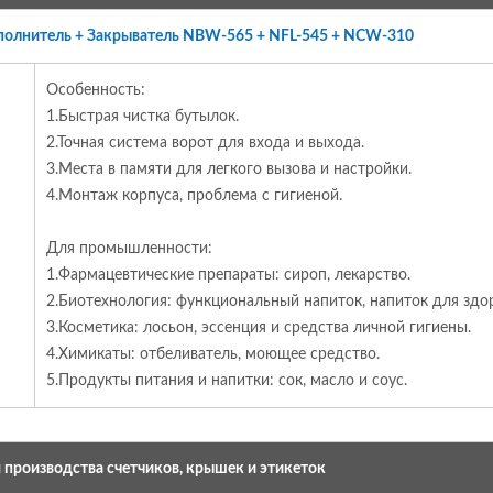
полнитель + Закрыватель NBW-565 + NFL-545 + NCW-310
Особенность:
1.Быстрая чистка бутылок.
2.Точная система ворот для входа и выхода.
3.Места в памяти для легкого вызова и настройки.
4.Монтаж корпуса, проблема с гигиеной.
Для промышленности:
1.Фармацевтические препараты: сироп, лекарство.
2.Биотехнология: функциональный напиток, напиток для здо
3.Косметика: лосьон, эссенция и средства личной гигиены.
4.Химикаты: отбеливатель, моющее средство.
5.Продукты питания и напитки: сок, масло и соус.
 производства счетчиков, крышек и этикеток