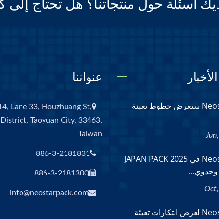
يك أسئلة حول منتجاتنا؟ هل تحتاج إلى ك
لأخبار
عنواننا
Neostarpack ستعرض خطوط تعبئة
14, Lane 33, Houzhuang St,
District, Taoyuan City, 33463,
Taiwan
886-3-2181831
Neostarpack في JAPAN PACK 2025
وحدوي...
886-3-2181300
info@neostarpack.com
Neostarpack لعرض ابتكارات تعبئة