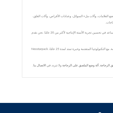
ضخة التروس، وآلات وضع العلامات، وآلات ملء السوائل، وعدادات الأقراص، وآلات الغلق،
اجات.
فريق Neostarpack مكرس لتصنيع آلة التسمية، آلة التعبئة التلقائية، عداد الأقراص والكبسولات، آلة الغلق وغيرها من آلات التعبئة. نحن نقدم حلول تعبئة الزجاجات ونساعد في تحسين تجربة الأتمتة الإنتاجية لأكثر من 20 عامًا. نحن نقدم
كمورد لخط تعبئة وتغليف تلقائي، بالإضافة إلى معدات التعبئة والتغليف والتسمية والتغطية، يمكن تصميم آلة التعبئة والإغلاق حسب احتياجات العملاء وصناعاتهم الخاصة. مع التكنولوجيا المتقدمة وخبرة تمتد لمدة 25 عامًا، Neostarpack
 الزجاجة
,
آلة وضع الملصق على الزجاجة
ولا تتردد في
الاتصال بنا
.