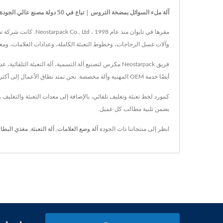
آلة ملء السوائل بمضخة التروس | تباع في 50 دولة مصنع عالي الجودة لتعبئة المعدات الصناعية | Neostarpack Co., Ltd.
مقرها في تايوان من
وآلات غسل الزجاجات، وخطوط التعبئة الكاملة، وعدادات العلامات، ومغذ
أيضًا خدمة OEM المهنية وآلة مخصصة. نحن نمتد نطاق الأعمال إلى أكثر من 50 دولة.
يضمن تلبية مطالب كل عميل.
انظر إلى منتجاتنا ذات الجودة
آلة وضع العلامات
,
آلة التعبئة
,
مغذي البطا