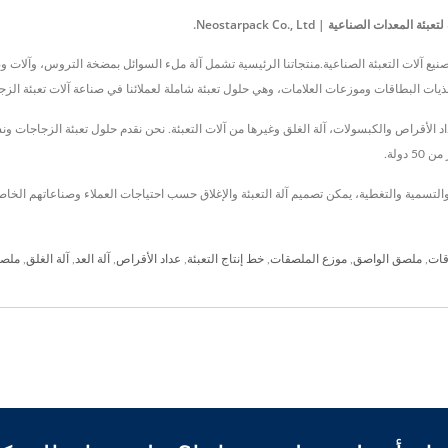
ذ عام 1998 ، Neostarpack Co., Ltd. كانت شركة تصنيع آلات التعبئة الصناعية.منتجاتنا الرئيسية تشمل آلة ملء السوائل بم
يات البطاقات وموزعات العلامات، وهي حلول تعبئة شاملة لعملائنا في صناعة آلات تعبئة الزج
قات
,
ملصق الواصق
,
موزع الملصقات
,
خط إنتاج التعبئة
,
عداد الأقراص
,
آلة العد
,
آلة الغلق
,
ملصق