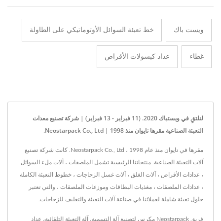
ويست باك
خط تعبئة السوائل الأوتوماتيكي على الطاولة
غطاء
عداد كبسولات الأقراص
لنلتقِ في ويستباك 2020. (11 فبراير - 13 فبراير) | شركة تصنيع معدات
التعبئة الصناعية مقرها تايوان منذ 1998 | Neostarpack Co., Ltd.
مقرها في تايوان منذ عام 1998 ، Neostarpack Co., Ltd. كانت شركة تصنيع
آلات التعبئة الصناعية. منتجاتنا الرئيسية تشمل الملصقات ، آلات ملء السوائل
، عدادات الأقراص ، آلات الغلق ، آلات غسل الزجاجات ، خطوط التعبئة الكاملة
، عدادات الملصقات ، مغذيات البطاقات وموزعات الملصقات ، والتي تعتبر
حلول تعبئة شاملة لعملائنا في صناعة آلات التعبئة والتغليف للزجاجات.
فريق Neostarpack مكرس لتصنيع آلة التسمية، آلة التعبئة التلقائية، عداد