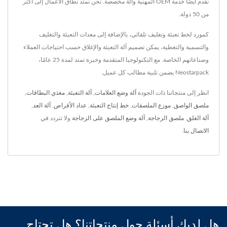
نقدم أيضًا خدمة OEM المهنية وآلة مخصصة. نحن نمتد نطاق الأعمال إلى أكثر
من 50 دولة.
كمورد لخط تعبئة وتغليف تلقائي، بالإضافة إلى معدات التعبئة والتغليف
والتسمية والتغطية، يمكن تصميم آلة التعبئة والإغلاق حسب احتياجات العملاء
وصناعاتهم الخاصة. مع التكنولوجيا المتقدمة وخبرة تمتد لمدة 25 عامًا،
Neostarpack يضمن تلبية مطالب كل عميل.
انظر إلى منتجاتنا ذات الجودة
آلة وضع العلامات
,
آلة التعبئة
,
مغذي البطاقات
,
ملصق الواصق
,
موزع الملصقات
,
خط إنتاج التعبئة
,
عداد الأقراص
,
آلة العد
,
آلة الغلق
,
ملصق الزجاجة
,
آلة وضع الملصق على الزجاجة
ولا تتردد في
الاتصال بنا
.
هل لديك أسئلة حول منتجاتنا؟ هل تحتاج