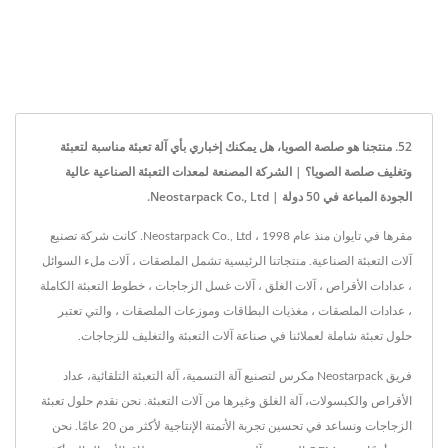
52. منتجنا هو صلصة الصويا، هل يمكنك إخباري بأي آلة تعبئة مناسبة لتعبئة
وتغليف صلصة الصويا؟ | الشركة المصنعة لمعدات التعبئة الصناعية عالية
الجودة المباعة في 50 دولة | Neostarpack Co., Ltd.
مقرها في تايوان منذ عام 1998 ، Neostarpack Co., Ltd. كانت شركة تصنيع
آلات التعبئة الصناعية. منتجاتنا الرئيسية تشمل الملصقات ، آلات ملء السوائل
، عدادات الأقراص ، آلات الغلق ، آلات غسل الزجاجات ، خطوط التعبئة الكاملة
، عدادات الملصقات ، مغذيات البطاقات وموزعات الملصقات ، والتي تعتبر
حلول تعبئة شاملة لعملائنا في صناعة آلات التعبئة والتغليف للزجاجات.
فريق Neostarpack مكرس لتصنيع آلة التسمية، آلة التعبئة التلقائية، عداد
الأقراص والكبسولات، آلة الغلق وغيرها من آلات التعبئة. نحن نقدم حلول تعبئة
الزجاجات ونساعد في تحسين تجربة الأتمتة الإنتاجية لأكثر من 20 عامًا. نحن