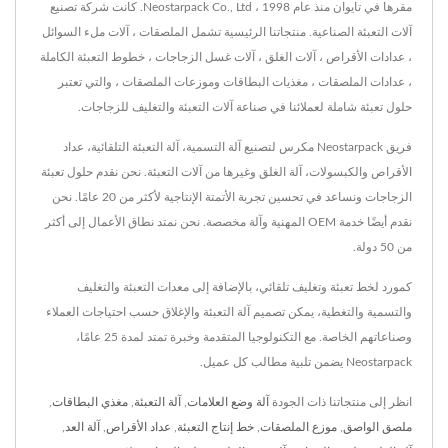
مقرها في تايوان منذ عام 1998 ، Neostarpack Co., Ltd. كانت شركة تصنيع
آلات التعبئة الصناعية. منتجاتنا الرئيسية تشمل الملصقات ، آلات ملء السوائل
، عدادات الأقراص ، آلات الغلق ، آلات غسل الزجاجات ، خطوط التعبئة الكاملة
، عدادات الملصقات ، مغذيات البطاقات وموزعات الملصقات ، والتي تعتبر
حلول تعبئة شاملة لعملائنا في صناعة آلات التعبئة والتغليف للزجاجات.
فريق Neostarpack مكرس لتصنيع آلة التسمية، آلة التعبئة التلقائية، عداد
الأقراص والكبسولات، آلة الغلق وغيرها من آلات التعبئة. نحن نقدم حلول تعبئة
الزجاجات ونساعد في تحسين تجربة الأتمتة الإنتاجية لأكثر من 20 عامًا. نحن
نقدم أيضًا خدمة OEM المهنية وآلة مخصصة. نحن نمتد نطاق الأعمال إلى أكثر
من 50 دولة.
كمورد لخط تعبئة وتغليف تلقائي، بالإضافة إلى معدات التعبئة والتغليف
والتسمية والتغطية، يمكن تصميم آلة التعبئة والإغلاق حسب احتياجات العملاء
وصناعاتهم الخاصة. مع التكنولوجيا المتقدمة وخبرة تمتد لمدة 25 عامًا،
Neostarpack يضمن تلبية مطالب كل عميل.
انظر إلى منتجاتنا ذات الجودة
آلة وضع العلامات
,
آلة التعبئة
,
مغذي البطاقات
,
ملصق الواصق
,
موزع الملصقات
,
خط إنتاج التعبئة
,
عداد الأقراص
,
آلة العد
,