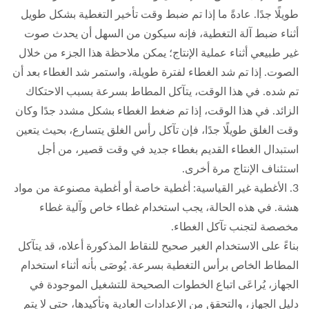
طويلًا جدًا. عادةً ما إذا تم ضبط وقت تأخير التغطية بشكل طويل
أثناء ضبط آلة التغطية، فإنه سيكون من السهل أن يحدث صوت
غير طبيعي أثناء عملية الإنتاج؛ يمكن ملاحظة هذا الجزء من خلال
الصوت. إذا تم شد الغطاء لفترة طويلة، واستمر شد الغطاء بعد أن
تم شده. في هذا الوقت، يتآكل المطاط بسرعة بسبب الاحتكاك
الزائد. في هذا الوقت، إذا تم ضغط الغطاء بشكل مشدد جدًا وكان
وقت الغلق طويلًا جدًا، فإن تآكل رأس الغلق يتسارع، بحيث يتعين
استبدال الغطاء القديم بغطاء جديد في وقت قصير، من أجل
استئناف الإنتاج مرة أخرى.
3. الأغطية غير القياسية: أغطية خاصة أو أغطية مصنوعة من مواد
هشة. في هذه الحالة، يجب استخدام غطاء خاص وآلية غطاء
مخصصة لتجنب تآكل الغطاء.
بناءً على الاستخدام الغير صحيح للنقاط المذكورة أعلاه، قد يتآكل
المطاط الخاص برأس التغطية بسرعة. يُوصَى بأنه أثناء استخدام
الجهاز، يُراعَى اتباع الخطوات الصحيحة للتشغيل الموجودة في
دليل الجهاز، والتحقق من الإعدادات العادية وتأكيدها، حتى لا يتم