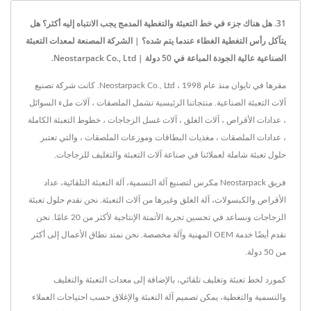
31. هل هناك جزء في خط التعبئة والتغطية المدمج يجب الانتباه إليه أكثر؟ هل
يتآكل رأس التغطية الغطاء عندما يتم شده؟ | الشركة المصنعة لمعدات التعبئة
الصناعية عالية الجودة المباعة في 50 دولة | Neostarpack Co., Ltd.
مقرها في تايوان منذ عام 1998 ، Neostarpack Co., Ltd. كانت شركة تصنيع
آلات التعبئة الصناعية. منتجاتنا الرئيسية تشمل الملصقات ، آلات ملء السوائل
، عدادات الأقراص ، آلات الغلق ، آلات غسل الزجاجات ، خطوط التعبئة الكاملة
، عدادات الملصقات ، مغذيات البطاقات وموزعات الملصقات ، والتي تعتبر
حلول تعبئة شاملة لعملائنا في صناعة آلات التعبئة والتغليف للزجاجات.
فريق Neostarpack مكرس لتصنيع آلة التسمية، آلة التعبئة التلقائية، عداد
الأقراص والكبسولات، آلة الغلق وغيرها من آلات التعبئة. نحن نقدم حلول تعبئة
الزجاجات ونساعد في تحسين تجربة الأتمتة الإنتاجية لأكثر من 20 عامًا. نحن
نقدم أيضًا خدمة OEM المهنية وآلة مخصصة. نحن نمتد نطاق الأعمال إلى أكثر
من 50 دولة.
كمورد لخط تعبئة وتغليف تلقائي، بالإضافة إلى معدات التعبئة والتغليف
والتسمية والتغطية، يمكن تصميم آلة التعبئة والإغلاق حسب احتياجات العملاء