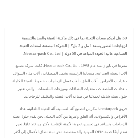
60. هل لديكم معدات التعبئة بما في ذلك ماكينة التعبئة والسد والتسمية
لزجاجات العطور بسعة 1 مل و 2 مل؟ | الشركة المصنعة لمعدات التعبئة
الصناعية عالية الجودة المباعة في 50 دولة | Neostarpack Co., Ltd.
مقرها في تايوان منذ عام 1998 ، Neostarpack Co., Ltd. كانت شركة تصنيع
آلات التعبئة الصناعية. منتجاتنا الرئيسية تشمل الملصقات ، آلات ملء السوائل
، عدادات الأقراص ، آلات الغلق ، آلات غسل الزجاجات ، خطوط التعبئة الكاملة
، عدادات الملصقات ، مغذيات البطاقات وموزعات الملصقات ، والتي تعتبر
حلول تعبئة شاملة لعملائنا في صناعة آلات التعبئة والتغليف للزجاجات.
فريق Neostarpack مكرس لتصنيع آلة التسمية، آلة التعبئة التلقائية، عداد
الأقراص والكبسولات، آلة الغلق وغيرها من آلات التعبئة. نحن نقدم حلول تعبئة
الزجاجات ونساعد في تحسين تجربة الأتمتة الإنتاجية لأكثر من 20 عامًا. نحن
نقدم أيضًا خدمة OEM المهنية وآلة مخصصة. نحن نمتد نطاق الأعمال إلى أكثر