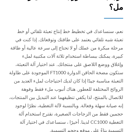
مل؟
نعم، سنساعدك في تخطيط خط إنتاج تعبئة تلقائي أو خط
تعبئة شبه تلقائي يعتمد على طاقتك وتوقعاتك. إذا كنت في
مرحلة مبكرة من عملك أو لا تحتاج إلى سرعة عالية أو طاقة
كبيرة، يمكنك ببساطة استخدام ثلاثة آلات مكتبية لملء
وإغلاق ووضع اللاصق على منتجاتك. عند اختيار آلة التعبئة،
ستكون مضخة الحاقن الدوارة FT1000 الموجودة على طاولة
التعبئة مناسبة جيدًا إذا كان لديك احتياجات لملء العديد من
الروائح المختلفة للعطور. هناك أنبوب ملء فقط وفوهة
للاتصال بالمنتج، لذا يكفي تنظيفهما عند التبديل بين المنتجات،
إنه صيانة سهلة وفعالة. وبالنسبة لآلة التغطية، نظرًا لوجود
حجمين فقط من الزجاجات الصغيرة، نقترح استخدام آلة
التغطية CC1000 لدينا. أخيرًا ، سنساعدك في اختيار آلة
التسمية بناءً على موقع وحجم التسمية.