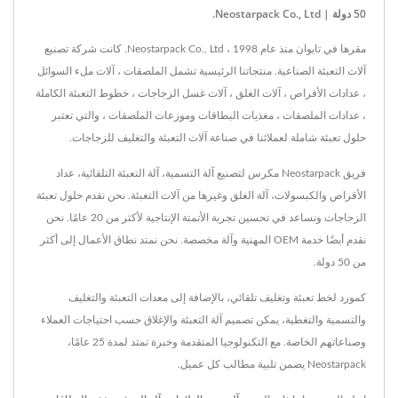
50 دولة | Neostarpack Co., Ltd.
مقرها في تايوان منذ عام 1998 ، Neostarpack Co., Ltd. كانت شركة تصنيع
آلات التعبئة الصناعية. منتجاتنا الرئيسية تشمل الملصقات ، آلات ملء السوائل
، عدادات الأقراص ، آلات الغلق ، آلات غسل الزجاجات ، خطوط التعبئة الكاملة
، عدادات الملصقات ، مغذيات البطاقات وموزعات الملصقات ، والتي تعتبر
حلول تعبئة شاملة لعملائنا في صناعة آلات التعبئة والتغليف للزجاجات.
فريق Neostarpack مكرس لتصنيع آلة التسمية، آلة التعبئة التلقائية، عداد
الأقراص والكبسولات، آلة الغلق وغيرها من آلات التعبئة. نحن نقدم حلول تعبئة
الزجاجات ونساعد في تحسين تجربة الأتمتة الإنتاجية لأكثر من 20 عامًا. نحن
نقدم أيضًا خدمة OEM المهنية وآلة مخصصة. نحن نمتد نطاق الأعمال إلى أكثر
من 50 دولة.
كمورد لخط تعبئة وتغليف تلقائي، بالإضافة إلى معدات التعبئة والتغليف
والتسمية والتغطية، يمكن تصميم آلة التعبئة والإغلاق حسب احتياجات العملاء
وصناعاتهم الخاصة. مع التكنولوجيا المتقدمة وخبرة تمتد لمدة 25 عامًا،
Neostarpack يضمن تلبية مطالب كل عميل.