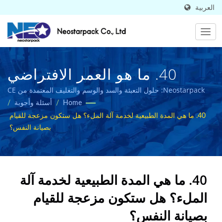
العربية
40. ما هو العمر الافتراضي
الطبيعي لآلة التعبئة؟ هل
Neostarpack: حلول التعبئة والسد والوسم والتغليف المعتمدة من CE
لصناعات المواد الغذائية والأدوية.
Home
/
أسئلة وأجوبة
/
سيكون من المزعج القيام
40. ما هي المدة الطبيعية لخدمة آلة الملء؟ هل ستكون مزعجة للقيام
بالصيانة الذاتية؟ | تم بيعها في
بصيانة النفس؟
50 دولة مصنعة لمعدات التعبئة
الصناعية عالية الجودة |
40. ما هي المدة الطبيعية لخدمة آلة
Neostarpack Co., Ltd.
الملء؟ هل ستكون مزعجة للقيام
بصيانة النفس؟