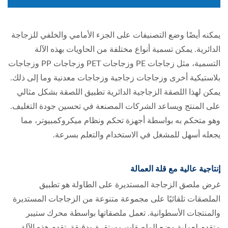
يمكنه أيضًا وضع التصنيفات على الجزء الأمامي والخلفي للزجاجة
الدائرية. يمكن تسمية أنواع مختلفة من الحاويات بهذه الآلة
التسمية، مثل زجاجات PE وزجاجات PET وزجاجات PP وزجاجات
بلاستيكية أخرى وزجاجات زجاجية وزجاجات معدنية وما إلى ذلك.
يمكن لهذا اللصقة الزجاجية الدائرية تطبيق اللصقة بشكل مثالي
على المنتج ويساعد الشركات المصنعة في تحسين جودة التغليف.
وهو متحكم به بواسطة أجهزة تحكم ونظام ميكروكمبيوتر، مما
يجعله أسهل للمشغل في الاستخدام والتعلم بسرعة.
إنتاجية عالية مع قلة العمالة
غرض ملصق الزجاجة المستديرة على الطاولة هو تطبيق
الملصقات تلقائيًا على مجموعة متنوعة من الزجاجات المستديرة
والمنتجات الأسطوانية. تعمل ملصقاتها بواسطة محرك ستيبر
متقدم لعملية وضع الملصقات مستقرة ودقيقة. تقدم هذه الآلة