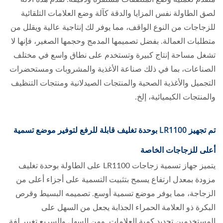
لصق الطاولة نفس المزايا والدقة كآلة وضع العلامات التلقائية
للزجاجات من النوع الواقف، مما يوفر لك إنتاجية عالية ويقلل من
متطلبات العمالة. بفضل تصميمها المدمج وحجمها الصغير، فإنها لا
تشغل مساحة إنتاج كبيرة وتستخدم على نطاق واسع في مختلف
الصناعات، بما في ذلك صناعة الأغذية والمشروبات ومستحضرات
التجميل والأغذية الصحية والمنتجات الصيدلانية ومنتجات التنظيف
والمنتجات الكيميائية، إلخ.
تم تجهيز LR1100 بوحدة تغليف قابلة للرفع لتوفير موضع تسمية
أعلى للزجاجات الخاصة
يتميز جهاز تسمية زجاجات LR1100 على الطاولة بوحدة تغليف
مزودة بمعدل ارتفاع يسمح بتثبيت التسمية على أجزاء أعلى من
الزجاجة، مما يوفر موضع تسمية أوسع. تصميمه البسيط وقرص
البكرة ذو العلامة الحمراء الجذابة يجعل من السهل على
المستخدمين تحديد كمية العلامات. ومن السهل والسريع تغيير لفة