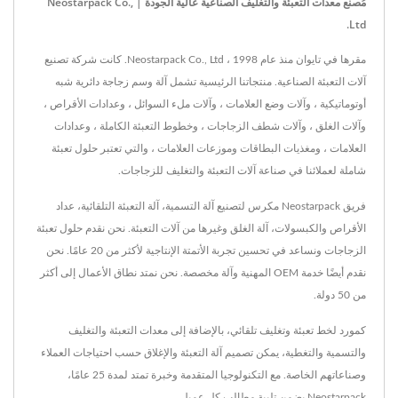
مُصنع معدات التعبئة والتغليف الصناعية عالية الجودة | Neostarpack Co.,
Ltd.
مقرها في تايوان منذ عام 1998 ، Neostarpack Co., Ltd. كانت شركة تصنيع
آلات التعبئة الصناعية. منتجاتنا الرئيسية تشمل آلة وسم زجاجة دائرية شبه
أوتوماتيكية ، وآلات وضع العلامات ، وآلات ملء السوائل ، وعدادات الأقراص ،
وآلات الغلق ، وآلات شطف الزجاجات ، وخطوط التعبئة الكاملة ، وعدادات
العلامات ، ومغذيات البطاقات وموزعات العلامات ، والتي تعتبر حلول تعبئة
شاملة لعملائنا في صناعة آلات التعبئة والتغليف للزجاجات.
فريق Neostarpack مكرس لتصنيع آلة التسمية، آلة التعبئة التلقائية، عداد
الأقراص والكبسولات، آلة الغلق وغيرها من آلات التعبئة. نحن نقدم حلول تعبئة
الزجاجات ونساعد في تحسين تجربة الأتمتة الإنتاجية لأكثر من 20 عامًا. نحن
نقدم أيضًا خدمة OEM المهنية وآلة مخصصة. نحن نمتد نطاق الأعمال إلى أكثر
من 50 دولة.
كمورد لخط تعبئة وتغليف تلقائي، بالإضافة إلى معدات التعبئة والتغليف
والتسمية والتغطية، يمكن تصميم آلة التعبئة والإغلاق حسب احتياجات العملاء
وصناعاتهم الخاصة. مع التكنولوجيا المتقدمة وخبرة تمتد لمدة 25 عامًا،
Neostarpack يضمن تلبية مطالب كل عميل.