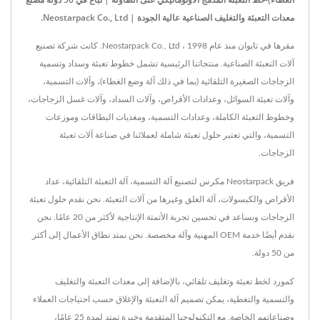
معدات التعبئة والتغليف الصناعية عالية الجودة | Neostarpack Co., Ltd.
مقرها في تايوان منذ عام 1998 ، Neostarpack Co., Ltd. كانت شركة تصنيع
آلات التعبئة الصناعية. منتجاتنا الرئيسية تشمل خطوط تعبئة وسداد وتسمية
الزجاجات الصغيرة التلقائية (بما في ذلك آلة وضع الغطاء)، وآلات التسمية،
وآلات تعبئة السوائل، وعدادات الأقراص، وآلات السداد، وآلات غسل الزجاجات،
وخطوط التعبئة الكاملة، وعدادات التسمية، ومغذيات البطاقات وموزعات
التسمية، والتي تعتبر حلول تعبئة شاملة لعملائنا في صناعة آلات تعبئة
الزجاجات.
فريق Neostarpack مكرس لتصنيع آلة التسمية، آلة التعبئة التلقائية، عداد
الأقراص والكبسولات، آلة الغلق وغيرها من آلات التعبئة. نحن نقدم حلول تعبئة
الزجاجات ونساعد في تحسين تجربة الأتمتة الإنتاجية لأكثر من 20 عامًا. نحن
نقدم أيضًا خدمة OEM المهنية وآلة مخصصة. نحن نمتد نطاق الأعمال إلى أكثر
من 50 دولة.
كمورد لخط تعبئة وتغليف تلقائي، بالإضافة إلى معدات التعبئة والتغليف
والتسمية والتغطية، يمكن تصميم آلة التعبئة والإغلاق حسب احتياجات العملاء
وصناعاتهم الخاصة. مع التكنولوجيا المتقدمة وخبرة تمتد لمدة 25 عامًا،