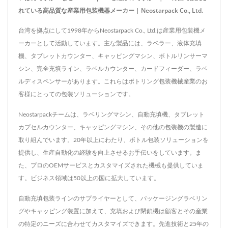
れている高品質な産業用包装機器メーカー | Neostarpack Co., Ltd.
台湾を拠点にして1998年からNeostarpack Co., Ltd.は産業用包装機メ
ーカーとして活動しています。主な製品には、ラベラー、液体充填
機、タブレットカウンター、キャッピングマシン、ボトルリンサーマ
シン、完全充填ライン、ラベルカウンター、カードフィーダー、ラベ
ルディスペンサーがあります。これらはボトリング包装機械産業のお
客様にとっての包装ソリューションです。
Neostarpackチームは、ラベリングマシン、自動充填機、タブレット
カプセルカウンター、キャッピングマシン、その他の包装機の製造に
取り組んでいます。20年以上にわたり、ボトル包装ソリューションを
提供し、生産自動化の経験を向上させるお手伝いをしています。ま
た、プロのOEMサービスとカスタマイズされた機械も提供していま
す。ビジネス領域は50以上の国に拡大しています。
自動充填包装ラインのサプライヤーとして、パッケージングラベリン
グやキャッピング装置に加えて、充填および閉鎖機は顧客とその産業
の特定のニーズに合わせてカスタマイズできます。先進技術と25年の