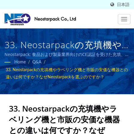
日本語
33. Neostarpackの充填機や
ラベリング機と市販の安価な
Neostarpack: 食品および製薬業界向けのCE認証を受けた充填、キ
ャッピング、ラベリング、包装ソリューション。
Home
/
Q&A
/
機器との違いは何ですか？な
33. Neostarpackの充填機やラベリング機と市販の安価な機器との
ぜNeostarpackを選ぶのです
違いは何ですか？なぜNeostarpackを選ぶのですか？
か？| 50カ国で販売されてい
る高品質な産業用包装機器メ
33. Neostarpackの充填機やラ
ーカー| Neostarpack Co.,
ベリング機と市販の安価な機器
Ltd.
との違いは何ですか？なぜ