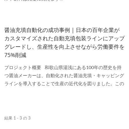
醤油充填自動化の成功事例 | 日本の百年企業が
カスタマイズされた自動充填包装ラインにアップ
グレードし、生産性を向上させながら労働要件を
75%削減
プロジェクト概要 和歌山県湯浅にある100年の歴史を持
つ醤油メーカーは、自動化された醤油充填・キャッピング
ラインを導入することで生産の近代化を図りました。この
プロジェクトは、日本の労働力不足、高齢化する労働力、
限られた工場スペース内で複数のボトルフォーマットをサ
ポートしながら食品安全基準を維持する必要性によって推
進されました。 Neostarpackは、ボトルの洗浄、液体の
結果 1 - 3 の 3
充填、自動キャッピング、ラベリング、コンベアの自動化