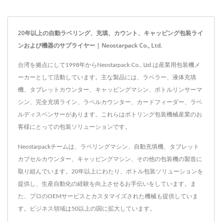
を統合したカスタマイズされたボトリングソリューション
を設計・供給しました。生産ラインは、顧客の製品特性、
20年以上の自動ラベリング、充填、カウント、キャッピング包装ライ
既存の工場レイアウト、および長期的な生産要件に特化し
ンおよび機器のサプライヤー | Neostarpack Co., Ltd.
て設計されました。 実施後、顧客は生産スタッフを4人
から1人に削減し、1つの生産ラインで90mlから720mlまで
台湾を拠点にして1998年からNeostarpack Co., Ltd.は産業用包装機メ
の5つのガラスボトルサイズを処理できるようになりまし
ーカーとして活動しています。主な製品には、ラベラー、液体充填
た。この新しいシステムは、ブランドを定義する伝統的な
機、タブレットカウンター、キャッピングマシン、ボトルリンサーマ
製造基準を損なうことなく、生産効率を向上させました。
シン、完全充填ライン、ラベルカウンター、カードフィーダー、ラベ
ルディスペンサーがあります。これらはボトリング包装機械産業のお
客様にとっての包装ソリューションです。
Neostarpackチームは、ラベリングマシン、自動充填機、タブレット
カプセルカウンター、キャッピングマシン、その他の包装機の製造に
取り組んでいます。20年以上にわたり、ボトル包装ソリューションを
提供し、生産自動化の経験を向上させるお手伝いをしています。ま
た、プロのOEMサービスとカスタマイズされた機械も提供していま
す。ビジネス領域は50以上の国に拡大しています。