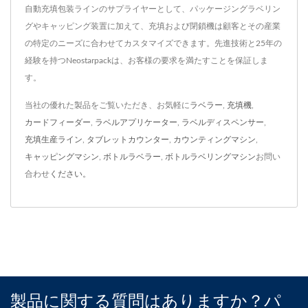
自動充填包装ラインのサプライヤーとして、パッケージングラベリン
グやキャッピング装置に加えて、充填および閉鎖機は顧客とその産業
の特定のニーズに合わせてカスタマイズできます。先進技術と25年の
経験を持つNeostarpackは、お客様の要求を満たすことを保証しま
す。
当社の優れた製品をご覧いただき、お気軽に
ラベラー
,
充填機
,
カードフィーダー
,
ラベルアプリケーター
,
ラベルディスペンサー
,
充填生産ライン
,
タブレットカウンター
,
カウンティングマシン
,
キャッピングマシン
,
ボトルラベラー
,
ボトルラベリングマシン
お問い
合わせ
ください。
製品に関する質問はありますか？パ