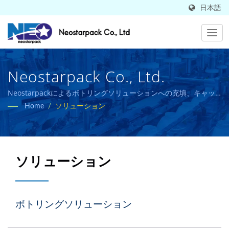
日本語
Neostarpack Co., Ltd.
Neostarpackによるボトリングソリューションへの充填、キャッ
ピング、ラベリングマシン、錠剤カウンター。
Home
/
ソリューション
ソリューション
ボトリングソリューション