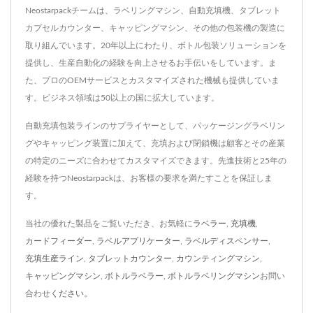
Neostarpackチームは、ラベリングマシン、自動充填機、タブレット
カプセルカウンター、キャッピングマシン、その他の包装機の製造に
取り組んでいます。20年以上にわたり、ボトル包装ソリューションを
提供し、生産自動化の経験を向上させるお手伝いをしています。ま
た、プロのOEMサービスとカスタマイズされた機械も提供していま
す。ビジネス領域は50以上の国に拡大しています。
自動充填包装ラインのサプライヤーとして、パッケージングラベリン
グやキャッピング装置に加えて、充填および閉鎖機は顧客とその産業
の特定のニーズに合わせてカスタマイズできます。先進技術と25年の
経験を持つNeostarpackは、お客様の要求を満たすことを保証しま
す。
当社の優れた製品をご覧いただき、お気軽に
ラベラー
,
充填機
,
カードフィーダー
,
ラベルアプリケーター
,
ラベルディスペンサー
,
充填生産ライン
,
タブレットカウンター
,
カウンティングマシン
,
キャッピングマシン
,
ボトルラベラー
,
ボトルラベリングマシン
お問い
合わせ
ください。