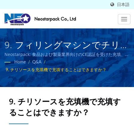
日本語
9. フィリングマシンでチリ
ソースを充填することはでき
Neostarpack: 食品および製薬業界向けのCE認証を受けた充填、キ
ャッピング、ラベリング、包装ソリューション。
Home
/
Q&A
/
ますか？ | 50カ国で販売さ
9. チリソースを充填機で充填することはできますか？
れている高品質な産業用包装
機器メーカー | Neostarpack
9. チリソースを充填機で充填す
Co., Ltd.
ることはできますか？