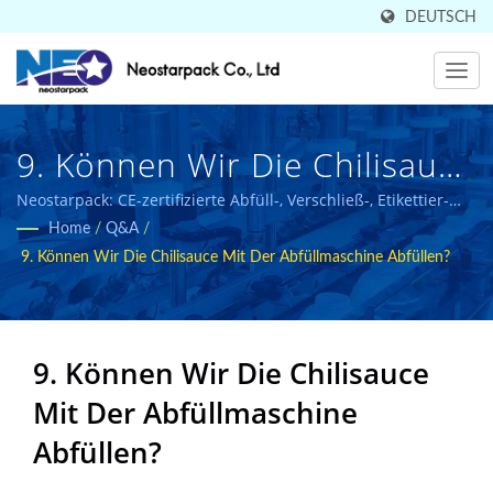
DEUTSCH
9. Können Wir Die Chilisauce
Mit Einer Abfüllmaschine
Neostarpack: CE-zertifizierte Abfüll-, Verschließ-, Etikettier-
und Verpackungslösungen für die Lebensmittel- und
Home
/
Q&A
/
Abfüllen? | In 50 Ländern
Pharmaindustrie.
9. Können Wir Die Chilisauce Mit Der Abfüllmaschine Abfüllen?
Verkaufter Hersteller Von
Hochwertiger Industrieller
9. Können Wir Die Chilisauce
Verpackungsausrüstung |
Mit Der Abfüllmaschine
Neostarpack Co., Ltd.
Abfüllen?