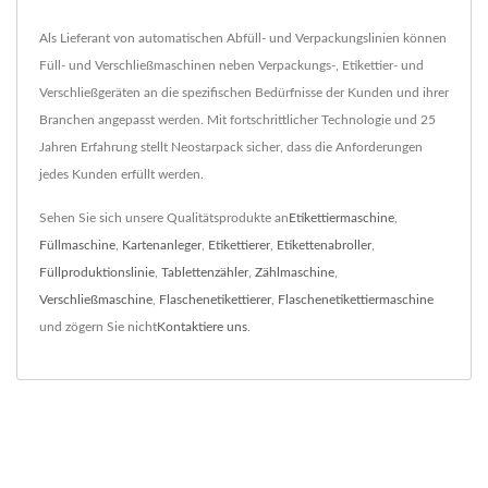
Als Lieferant von automatischen Abfüll- und Verpackungslinien können
Füll- und Verschließmaschinen neben Verpackungs-, Etikettier- und
Verschließgeräten an die spezifischen Bedürfnisse der Kunden und ihrer
Branchen angepasst werden. Mit fortschrittlicher Technologie und 25
Jahren Erfahrung stellt Neostarpack sicher, dass die Anforderungen
jedes Kunden erfüllt werden.
Sehen Sie sich unsere Qualitätsprodukte an
Etikettiermaschine
,
Füllmaschine
,
Kartenanleger
,
Etikettierer
,
Etikettenabroller
,
Füllproduktionslinie
,
Tablettenzähler
,
Zählmaschine
,
Verschließmaschine
,
Flaschenetikettierer
,
Flaschenetikettiermaschine
und zögern Sie nicht
Kontaktiere uns
.