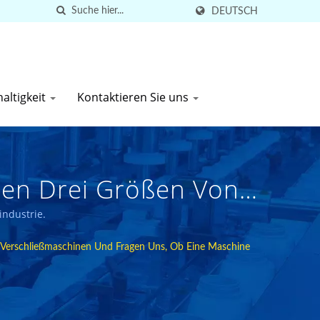
DEUTSCH
altigkeit
Kontaktieren Sie uns
aben Drei Größen Von
h Abfüll- Und
industrie.
aschine Für Alle
d Verschließmaschinen Und Fragen Uns, Ob Eine Maschine
0 Ländern Verkauft,
ackungsausrüstung |