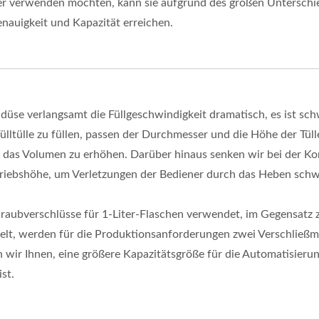
er verwenden möchten, kann sie aufgrund des großen Unterschi
nauigkeit und Kapazität erreichen.
düse verlangsamt die Füllgeschwindigkeit dramatisch, es ist sch
lltülle zu füllen, passen der Durchmesser und die Höhe der Tülle 
d das Volumen zu erhöhen. Darüber hinaus senken wir bei der K
etriebshöhe, um Verletzungen der Bediener durch das Heben sch
raubverschlüsse für 1-Liter-Flaschen verwendet, im Gegensatz zu
elt, werden für die Produktionsanforderungen zwei Verschließ
ir Ihnen, eine größere Kapazitätsgröße für die Automatisierung
st.