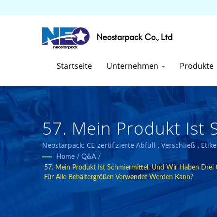
Startseite
Unternehmen
Produkte
57. Mein Produkt Ist
Behältern: 1L, 4L Und
Neostarpack: CE-zertifizierte Abfüll-, Verschließ-, E
Home
/
Q&A
/
Verschließmaschinen 
57. Mein Produkt Ist Schmiermittel, Und Wir Haben Drei
Für Alle Behältergrößen Verwendet Werden Kann?
Behältergrößen Verwe
Hersteller Von Hochw