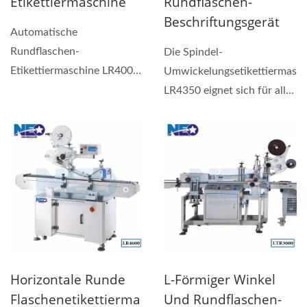
Etikettiermaschine
Rundflaschen-
Beschriftungsgerät
Automatische
Rundflaschen-
Die Spindel-
Etikettiermaschine LR4000
Umwickelungsetikettiermasch
ist für jede Art von
LR4350 eignet sich für alle
aufrechten
Branchen, die runde...
Kunststoffflaschen...
Horizontale Runde
L-Förmiger Winkel
Flaschenetikettierma
Und Rundflaschen-