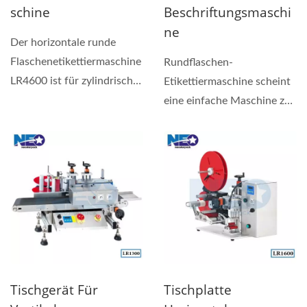
Schine
Beschriftungsmaschi
Ne
Der horizontale runde
Flaschenetikettiermaschine
Rundflaschen-
LR4600 ist für zylindrische
Etikettiermaschine scheint
Behälter und Produkte...
eine einfache Maschine zu
sein, aber es ist nicht
einfach,...
Tischgerät Für
Tischplatte