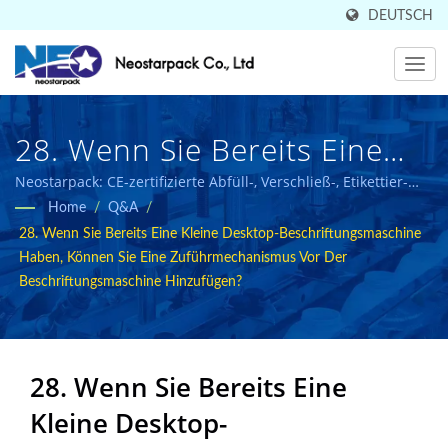
DEUTSCH
28. Wenn Sie Bereits Eine
Kleine Desktop-
Neostarpack: CE-zertifizierte Abfüll-, Verschließ-, Etikettier-
und Verpackungslösungen für die Lebensmittel- und
Home
/
Q&A
/
Beschriftungsmaschine
Pharmaindustrie.
28. Wenn Sie Bereits Eine Kleine Desktop-Beschriftungsmaschine
Haben, Können Sie Eine
Haben, Können Sie Eine Zuführmechanismus Vor Der
Beschriftungsmaschine Hinzufügen?
Zuführmechanismus Vor Der
Beschriftungsmaschine
Hinzufügen? | In 50 Ländern
28. Wenn Sie Bereits Eine
Kleine Desktop-
Verkauft, Hochwertiger