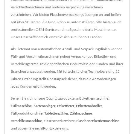
Verschließmaschinen und anderen Verpackungsmaschinen
verschrieben. Wir bieten Flaschenverpackungslösungen an und helfen
seit über 20 Jahren, die Produktion zu automatisieren. Wir bieten auch
professionellen OEM-Service und maßgeschneiderte Maschinen an.
Unser Geschäftsbereich erstreckt sich auf über 50 Länder.
Als Lieferant von automatischen Abfüll- und Verpackungslinien können
Füll- und Verschließmaschinen neben Verpackungs-, Etikettier- und
Verschließgeräten an die spezifischen Bedürfnisse der Kunden und ihrer
Branchen angepasst werden. Mit fortschrittlicher Technologie und 25
Jahren Erfahrung stellt Neostarpack sicher, dass die Anforderungen
jedes Kunden erfüllt werden.
Sehen Sie sich unsere Qualitätsprodukte an
Etikettiermaschine
,
Füllmaschine
,
Kartenanleger
,
Etikettierer
,
Etikettenabroller
,
Füllproduktionslinie
,
Tablettenzähler
,
Zählmaschine
,
Verschließmaschine
,
Flaschenetikettierer
,
Flaschenetikettiermaschine
und zögern Sie nicht
Kontaktiere uns
.