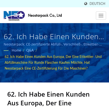
DEUTSCH
62. Ich Habe Einen Kunden
Aus Europa, Der Eine
Neostarpack: CE-zertifizierte Abfüll-, Verschließ-, Etikettier-
und Verpackungslösungen für die Lebensmittel- und
Home
/
Q&A
/
Rundflaschenetikettier- Und
Pharmaindustrie.
62. Ich Habe Einen Kunden Aus Europa, Der Eine Etikettier- Und
Abfüllmaschine Kaufen
Abfüllmaschine Für Runde Flaschen Kaufen Möchte. Hat
Neostarpack Eine CE-Zertifizierung Für Die Maschinen?
Möchte. Hat Neostarpack
Eine CE-Zertifizierung Für
Die Maschinen? | In 50
62. Ich Habe Einen Kunden
Aus Europa, Der Eine
Ländern Verkauft, Hersteller