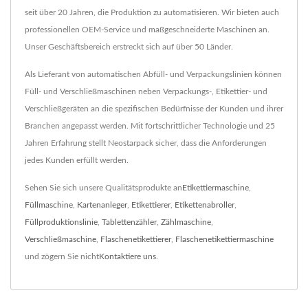
seit über 20 Jahren, die Produktion zu automatisieren. Wir bieten auch
professionellen OEM-Service und maßgeschneiderte Maschinen an.
Unser Geschäftsbereich erstreckt sich auf über 50 Länder.
Als Lieferant von automatischen Abfüll- und Verpackungslinien können
Füll- und Verschließmaschinen neben Verpackungs-, Etikettier- und
Verschließgeräten an die spezifischen Bedürfnisse der Kunden und ihrer
Branchen angepasst werden. Mit fortschrittlicher Technologie und 25
Jahren Erfahrung stellt Neostarpack sicher, dass die Anforderungen
jedes Kunden erfüllt werden.
Sehen Sie sich unsere Qualitätsprodukte an
Etikettiermaschine
,
Füllmaschine
,
Kartenanleger
,
Etikettierer
,
Etikettenabroller
,
Füllproduktionslinie
,
Tablettenzähler
,
Zählmaschine
,
Verschließmaschine
,
Flaschenetikettierer
,
Flaschenetikettiermaschine
und zögern Sie nicht
Kontaktiere uns
.