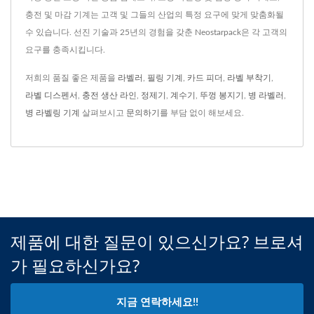
충전 및 마감 기계는 고객 및 그들의 산업의 특정 요구에 맞게 맞춤화될
수 있습니다. 선진 기술과 25년의 경험을 갖춘 Neostarpack은 각 고객의
요구를 충족시킵니다.
저희의 품질 좋은 제품을
라벨러
,
필링 기계
,
카드 피더
,
라벨 부착기
,
라벨 디스펜서
,
충전 생산 라인
,
정제기
,
계수기
,
뚜껑 봉지기
,
병 라벨러
,
병 라벨링 기계
살펴보시고
문의하기
를 부담 없이 해보세요.
제품에 대한 질문이 있으신가요? 브로셔
가 필요하신가요?
지금 연락하세요!!