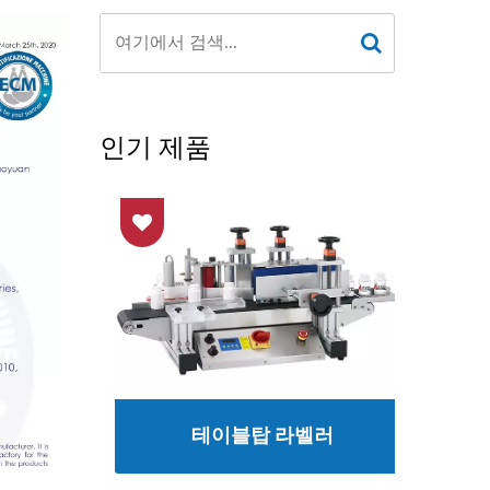
인기 제품
인
테이블탑 라벨러