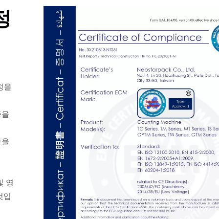
정
규정을
증을
증을
및 영
테이블탑 라벨러
테이블탑 충전 라
것입