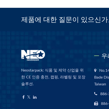
제품에 대한 질문이 있으신가
우
Neostarpack: 식품 및 제약 산업을 위
No.14
한 CE 인증 충전, 캡핑, 라벨링 및 포장
Bade Dis
솔루션.
Taiwan
886-
886