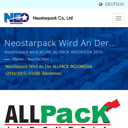
DEUTSCH
Neostarpack Wird An Der
ALLPACK INDONESIA
Neostarpack wird an der ALLPACK INDONESIA 2016
teilnehmen
Home
/
Nachrichten
/
(2016/10/5~10/08)
Neostarpack Wird An Der ALLPACK INDONESIA
Teilnehmen | Taiwanischer
(2016/10/5~10/08) Teilnehmen
Hersteller Von
Industrieverpackungsmaschi
Seit 1998 | Neostarpack Co.,
Ltd.