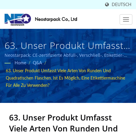
DEUTSCH
63. Unser Produkt Umfasst
Viele Arten Von Runden Und
Neostarpack: CE-zertifizierte Abfüll-, Verschließ-, Etikettier-
und Verpackungslösungen für die Lebensmittel- und
Home
/
Q&A
/
Quadratischen Flaschen. Ist
Pharmaindustrie.
63. Unser Produkt Umfasst Viele Arten Von Runden Und
Es Möglich, Eine
Quadratischen Flaschen. Ist Es Möglich, Eine Etikettiermaschine
Für Alle Zu Verwenden?
Etikettiermaschine Für Alle
Zu Verwenden? | In 50
Ländern Verkaufte
63. Unser Produkt Umfasst
Viele Arten Von Runden Und
Hochwertige Industrielle