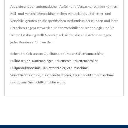
Als Lieferant von automatischen Abfüll- und Verpackungslinien können
Füll- und Verschließmaschinen neben Verpackungs-, Etikettier- und
Verschließgeräten an die spezifischen Bedürfnisse der Kunden und ihrer
Branchen angepasst werden. Mit fortschrittlicher Technologie und 25
Jahren Erfahrung stellt Neostarpack sicher, dass die Anforderungen
jedes Kunden erfüllt werden.
Sehen Sie sich unsere Qualitätsprodukte an
Etikettiermaschine
,
Füllmaschine
,
Kartenanleger
,
Etikettierer
,
Etikettenabroller
,
Füllproduktionslinie
,
Tablettenzähler
,
Zählmaschine
,
Verschließmaschine
,
Flaschenetikettierer
,
Flaschenetikettiermaschine
und zögern Sie nicht
Kontaktiere uns
.