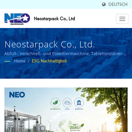
DEUTSCH
Neostarpack Co., Ltd.
Abfüll-, Verschließ- und Etikettiermaschine, Tablettenzähler in
Abfülllösungen von Neostarpack.
Home
/
ESG Nachhaltigkeit