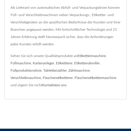
Als Lieferant von automatischen Abfüll- und Verpackungslinien können
Füll- und Verschließmaschinen neben Verpackungs-, Etikettier- und
Verschließgeräten an die spezifischen Bedürfnisse der Kunden und ihrer
Branchen angepasst werden. Mit fortschrittlicher Technologie und 25
Jahren Erfahrung stellt Neostarpack sicher, dass die Anforderungen
jedes Kunden erfüllt werden.
Sehen Sie sich unsere Qualitätsprodukte an
Etikettiermaschine
,
Füllmaschine
,
Kartenanleger
,
Etikettierer
,
Etikettenabroller
,
Füllproduktionslinie
,
Tablettenzähler
,
Zählmaschine
,
Verschließmaschine
,
Flaschenetikettierer
,
Flaschenetikettiermaschine
und zögern Sie nicht
Kontaktiere uns
.