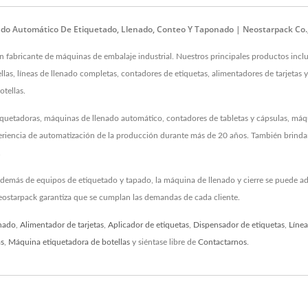
do Automático De Etiquetado, Llenado, Conteo Y Taponado | Neostarpack Co.,
 fabricante de máquinas de embalaje industrial. Nuestros principales productos incl
las, líneas de llenado completas, contadores de etiquetas, alimentadores de tarjetas 
otellas.
iquetadoras, máquinas de llenado automático, contadores de tabletas y cápsulas, má
periencia de automatización de la producción durante más de 20 años. También brind
.
más de equipos de etiquetado y tapado, la máquina de llenado y cierre se puede adapt
eostarpack garantiza que se cumplan las demandas de cada cliente.
nado
,
Alimentador de tarjetas
,
Aplicador de etiquetas
,
Dispensador de etiquetas
,
Línea
as
,
Máquina etiquetadora de botellas
y siéntase libre de
Contactarnos
.