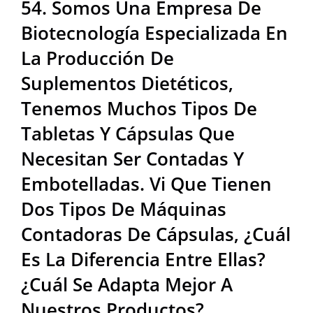
54. Somos Una Empresa De
Dos Tipos De Máquinas
Biotecnología Especializada En
Contadoras De Cápsulas,
La Producción De
¿cuál Es La Diferencia Entre
Suplementos Dietéticos,
Ellas? ¿Cuál Se Adapta Mejor
Tenemos Muchos Tipos De
A Nuestros Productos? |
Tabletas Y Cápsulas Que
Fabricante De Equipos De
Necesitan Ser Contadas Y
Envasado Industrial De Alta
Embotelladas. Vi Que Tienen
Calidad Vendido En 50
Dos Tipos De Máquinas
Contadoras De Cápsulas, ¿cuál
Países | Neostarpack Co.,
Es La Diferencia Entre Ellas?
Ltd.
¿Cuál Se Adapta Mejor A
Nuestros Productos?