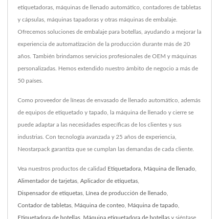
etiquetadoras, máquinas de llenado automático, contadores de tabletas
y cápsulas, máquinas tapadoras y otras máquinas de embalaje.
Ofrecemos soluciones de embalaje para botellas, ayudando a mejorar la
experiencia de automatización de la producción durante más de 20
años. También brindamos servicios profesionales de OEM y máquinas
personalizadas. Hemos extendido nuestro ámbito de negocio a más de
50 países.
Como proveedor de líneas de envasado de llenado automático, además
de equipos de etiquetado y tapado, la máquina de llenado y cierre se
puede adaptar a las necesidades específicas de los clientes y sus
industrias. Con tecnología avanzada y 25 años de experiencia,
Neostarpack garantiza que se cumplan las demandas de cada cliente.
Vea nuestros productos de calidad
Etiquetadora
,
Máquina de llenado
,
Alimentador de tarjetas
,
Aplicador de etiquetas
,
Dispensador de etiquetas
,
Línea de producción de llenado
,
Contador de tabletas
,
Máquina de conteo
,
Máquina de tapado
,
Etiquetadora de botellas
,
Máquina etiquetadora de botellas
y siéntase