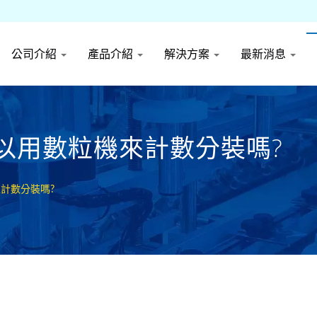
公司介紹
產品介紹
解決方案
最新消息
可以用數粒機來計數分裝嗎?
來計數分裝嗎?