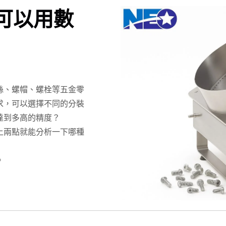
也可以用數
絲、螺帽、螺栓等五金零
求，可以選擇不同的分裝
達到多高的精度？
上兩點就能分析一下哪種
。