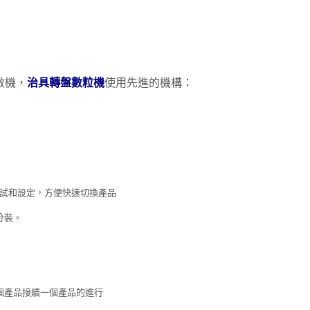
數機，
治具轉盤數粒機
使用先進的機構：
試和設定，方便快速切換產品
分裝。
個產品接續一個產品的進行