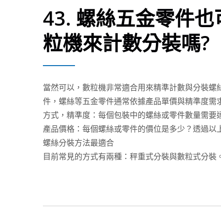
43. 螺絲五金零件
粒機來計數分裝嗎?
當然可以，數粒機非常適合用來精準計數與分裝螺
件，螺絲等五金零件通常依據產品單價與精準度需
方式，精準度：每個包裝中的螺絲或零件數量需要
產品價格：每個螺絲或零件的價位是多少？透過以
螺絲分裝方法最適合
目前常見的方式有兩種：秤重式分裝與數粒式分裝