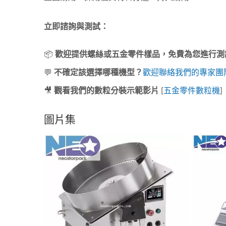
立即諮詢與測試：
📦
歡迎提供螺絲或五金零件樣品，免費為您進行測
💬
不確定該選擇哪種機型？
歡迎聯絡我們的專家團
🎥
觀看我們的數粒分裝示範影片
[
五金零件數粒機
]
圖片集