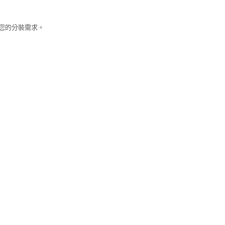
您的分裝需求。