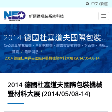
中文 (繁體)
2014 德國杜塞道夫國際包裝
機械暨材料大展 (2014/05/08-
新碩達專業充填機、自動貼標機、膠囊錠劑數粒機、封蓋機、洗瓶
機、數標籤機和瓶裝液體填充機產線規劃，具備CE認證提供食品醫
首頁
/
最新消息
/
14)
藥生技與化工業液體充填鎖蓋機與藥錠數粒機貼標機生產設備。
2014 德國杜塞道夫國際包裝機械暨材料大展 (2014/05/08-14)
2014 德國杜塞道夫國際包裝機械
暨材料大展 (2014/05/08-14)