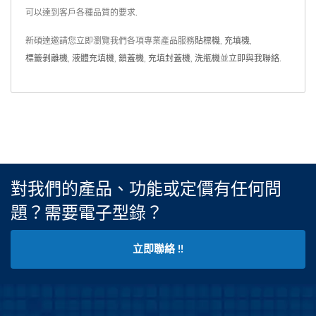
可以達到客戶各種品質的要求.
新碩達邀請您立即瀏覽我們各項專業產品服務
貼標機
,
充填機
,
標籤剝離機
,
液體充填機
,
鎖蓋機
,
充填封蓋機
,
洗瓶機
並
立即與我聯絡
.
對我們的產品、功能或定價有任何問
題？需要電子型錄？
立即聯絡 !!