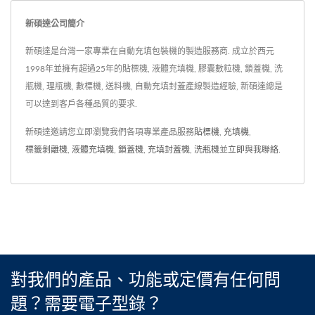
新碩達公司簡介
新碩達是台灣一家專業在自動充填包裝機的製造服務商. 成立於西元
1998年並擁有超過25年的貼標機, 液體充填機, 膠囊數粒機, 鎖蓋機, 洗
瓶機, 理瓶機, 數標機, 送料機, 自動充填封蓋產線製造經驗, 新碩達總是
可以達到客戶各種品質的要求.
新碩達邀請您立即瀏覽我們各項專業產品服務
貼標機
,
充填機
,
標籤剝離機
,
液體充填機
,
鎖蓋機
,
充填封蓋機
,
洗瓶機
並
立即與我聯絡
.
對我們的產品、功能或定價有任何問
題？需要電子型錄？