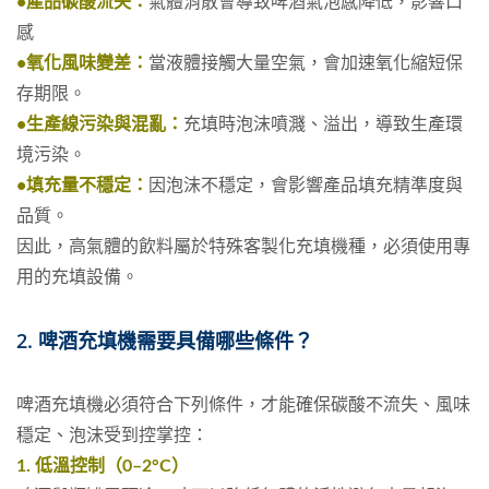
•產品碳酸流失：
氣體消散會導致啤酒氣泡感降低，影響口
感
•氧化風味變差：
當液體接觸大量空氣，會加速氧化縮短保
存期限。
•生產線污染與混亂：
充填時泡沫噴濺、溢出，導致生產環
境污染。
•填充量不穩定：
因泡沫不穩定，會影響產品填充精準度與
品質。
因此，高氣體的飲料屬於特殊客製化充填機種，必須使用專
用的充填設備。
2. 啤酒充填機需要具備哪些條件？
啤酒充填機必須符合下列條件，才能確保碳酸不流失、風味
穩定、泡沫受到控掌控：
1. 低溫控制（0–2°C）