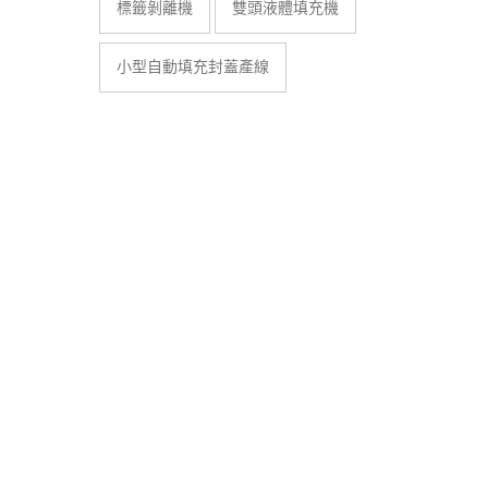
標籤剝離機
雙頭液體填充機
小型自動填充封蓋產線