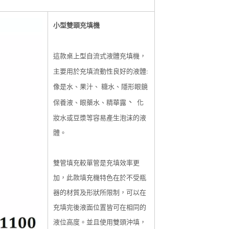
小型雙頭充填機
這款桌上型自流式液體充填機，
主要用於充填流動性良好的液體
:
像是水、果汁、
糖水、隱形眼鏡
保養液、眼藥水、精華露
、
化
妝水或豆漿等容易產生泡沫的液
體。
雙管填充較單管是充填效率更
加，此款填充機特色在於不受瓶
器的材質及形狀所限制，可以在
充填完後液面位置皆可在相同的
液位高度。並且使用雙頭沖填，