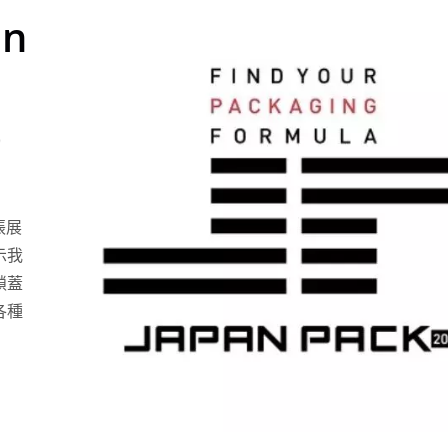
n
)
張展
示我
鎖蓋
各種
桌上型自動圓瓶貼標機
桌上型全自動小產