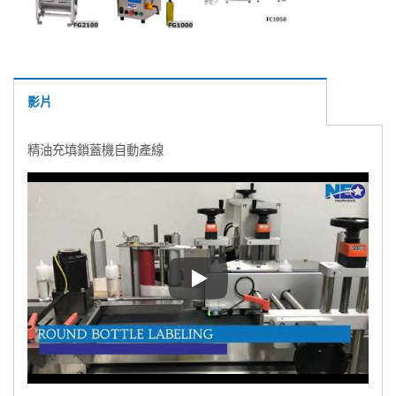
影片
精油充填鎖蓋機自動產線
精油充填鎖蓋機自動產線