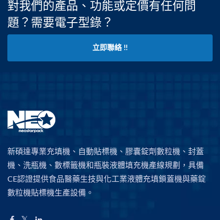
對我們的產品、功能或定價有任何問
題？需要電子型錄？
立即聯絡 !!
新碩達專業充填機、自動貼標機、膠囊錠劑數粒機、封蓋
機、洗瓶機、數標籤機和瓶裝液體填充機產線規劃，具備
CE認證提供食品醫藥生技與化工業液體充填鎖蓋機與藥錠
數粒機貼標機生產設備。