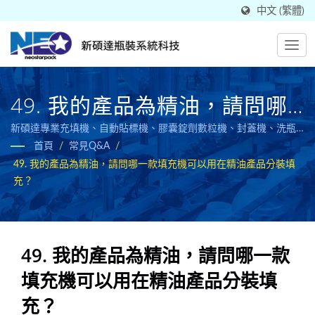
中文 (繁體)
49. 我的產品為精油，請問哪
一款填充機可以用在精油產品
新碩達專業充填機、自動貼標機、膠囊錠劑數粒機、封蓋機、洗瓶
機、數標籤機和瓶裝液體填充機產線規劃，具備CE認證提供食品醫
首頁
/
常見Q&A
/
分裝填充？
藥生技與化工業液體充填鎖蓋機與藥錠數粒機貼標機生產設備。
49. 我的產品為精油，請問哪一款填充機可以用在精油產品分裝填
充？
49. 我的產品為精油，請問哪一款
填充機可以用在精油產品分裝填
充？