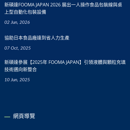
新碩達FOOMA JAPAN 2026 展出一人操作食品包裝線與桌
上型自動化包裝設備
02 Jun, 2026
協助日本食品廠達到省人力生產
07 Oct, 2025
新碩達參展【2025年 FOOMA JAPAN】引領液體與顆粒充填
技術邁向新整合
10 Jun, 2025
網頁導覽