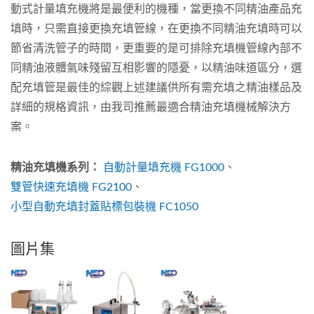
動式計量填充機將是最便利的機種，當更換不同精油產品充
填時，只需直接更換充填管線，在更換不同精油充填時可以
節省清洗管子的時間，更重要的是可排除充填機管線內部不
同精油液體氣味殘留互相影響的隱憂，以精油味道區分，選
配充填管是最佳的綜觀上述建議供所有需充填之精油樣品及
詳細的規格資訊，由我司推薦最適合精油充填機械解決方
案。
精油充填機系列：
自動計量填充機 FG1000
、
雙管快速充填機 FG2100
、
小型自動充填封蓋貼標包裝機 FC1050
圖片集