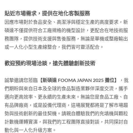
貼近市場需求，提供在地化客製服務
因應市場對於食品安全、高潔淨與穩定生產的高度要求，新
碩達不僅提供符合工廠規格的機型設計，更配合在地技術服
務團隊，提供技術支援與售後服務，無論是單機或整廠輸出
或一人化小型生產線整合，我們皆可靈活配合。
歡迎預約現場洽談，搶先體驗創新技術
誠摯邀請您蒞臨
【新碩達 FOOMA JAPAN 2025 攤位】
，我
們期盼與來自日本及全球的食品製造業夥伴深度交流，攜手
邁向更高效率、更永續的生產未來。無論您是食品工廠、自
有品牌廠商，或是設備代理商，這場展覽都將是了解市場趨
勢與技術創新的最佳契機。請親自體驗我們的充填機與顆粒
計數機運轉實演，與我們的工程團隊直接對談，共同探討自
動化與一人化升級方案。