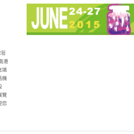
您蒞
南港
充填
瓶機
設
展覽
迎您
桌上型自動圓瓶貼標機
桌上型全自動小產