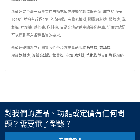
新碩達是台灣一家專業在自動充填包裝機的製造服務商. 成立於西元
1998年並擁有超過25年的貼標機, 液體充填機, 膠囊數粒機, 鎖蓋機, 洗
瓶機, 理瓶機, 數標機, 送料機, 自動充填封蓋產線製造經驗, 新碩達總是
可以達到客戶各種品質的要求.
新碩達邀請您立即瀏覽我們各項專業產品服務
貼標機
,
充填機
,
標籤剝離機
,
液體充填機
,
鎖蓋機
,
充填封蓋機
,
洗瓶機
並
立即與我聯絡
.
對我們的產品、功能或定價有任何問
題？需要電子型錄？