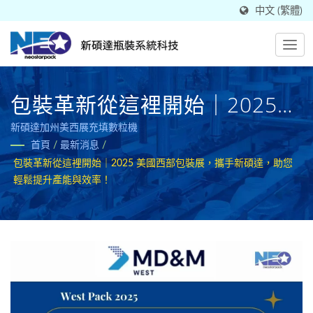
中文 (繁體)
包裝革新從這裡開始｜2025
美國西部包裝展，攜手新碩
新碩達加州美西展充填數粒機
首頁
/
最新消息
/
達，助您輕鬆提升產能與效
包裝革新從這裡開始｜2025 美國西部包裝展，攜手新碩達，助您
率！
輕鬆提升產能與效率！