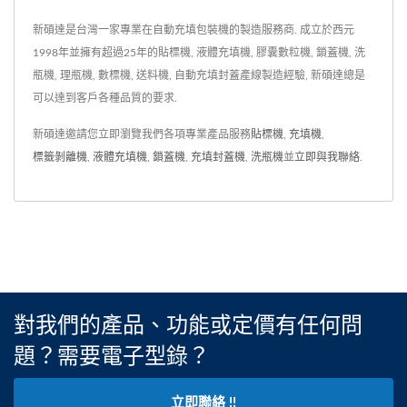
新碩達是台灣一家專業在自動充填包裝機的製造服務商. 成立於西元
1998年並擁有超過25年的貼標機, 液體充填機, 膠囊數粒機, 鎖蓋機, 洗
瓶機, 理瓶機, 數標機, 送料機, 自動充填封蓋產線製造經驗, 新碩達總是
可以達到客戶各種品質的要求.
新碩達邀請您立即瀏覽我們各項專業產品服務
貼標機
,
充填機
,
標籤剝離機
,
液體充填機
,
鎖蓋機
,
充填封蓋機
,
洗瓶機
並
立即與我聯絡
.
對我們的產品、功能或定價有任何問
題？需要電子型錄？
立即聯絡 !!