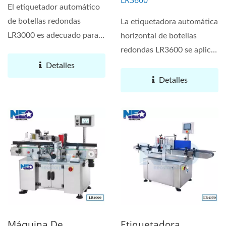
LR3600
El etiquetador automático
de botellas redondas
La etiquetadora automática
LR3000 es adecuado para
horizontal de botellas
los requisitos de
redondas LR3600 se aplica
etiquetado...
al etiquetado...
Detalles
Detalles
Máquina De
Etiquetadora