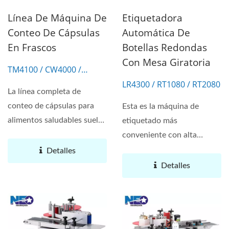
Línea De Máquina De
Etiquetadora
Conteo De Cápsulas
Automática De
En Frascos
Botellas Redondas
Con Mesa Giratoria
TM4100 / CW4000 /
LR3000 / RT1000
LR4300 / RT1080 / RT2080
La línea completa de
conteo de cápsulas para
Esta es la máquina de
alimentos saludables suele
etiquetado más
ser para la fábrica...
conveniente con alta
estabilidad y posición
Detalles
precisa....
Detalles