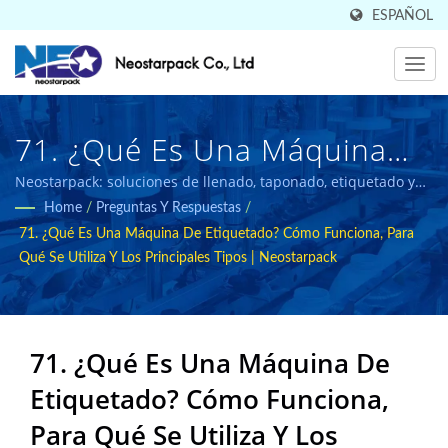
ESPAÑOL
71. ¿Qué Es Una Máquina
Etiquetadora? Cómo
Neostarpack: soluciones de llenado, taponado, etiquetado y
envasado certificadas por CE para las industrias alimentaria y
Home
/
Preguntas Y Respuestas
/
Funciona, Para Qué Se
farmacéutica.
71. ¿Qué Es Una Máquina De Etiquetado? Cómo Funciona, Para
Utiliza Y Los Principales
Qué Se Utiliza Y Los Principales Tipos | Neostarpack
Tipos | Neostarpack |
Vendido En 50 Países
71. ¿Qué Es Una Máquina De
Fabricante De Equipos De
Etiquetado? Cómo Funciona,
Embalaje Industrial De Alta
Para Qué Se Utiliza Y Los