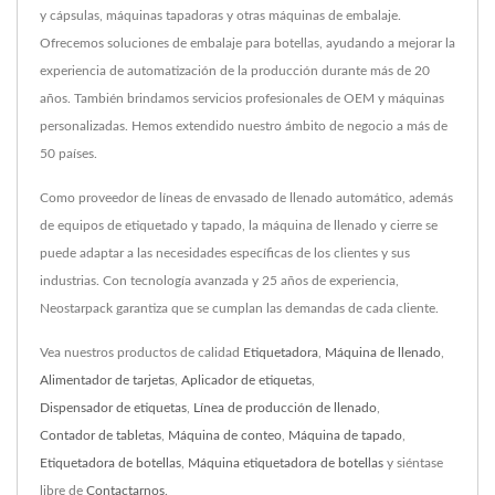
y cápsulas, máquinas tapadoras y otras máquinas de embalaje.
Ofrecemos soluciones de embalaje para botellas, ayudando a mejorar la
experiencia de automatización de la producción durante más de 20
años. También brindamos servicios profesionales de OEM y máquinas
personalizadas. Hemos extendido nuestro ámbito de negocio a más de
50 países.
Como proveedor de líneas de envasado de llenado automático, además
de equipos de etiquetado y tapado, la máquina de llenado y cierre se
puede adaptar a las necesidades específicas de los clientes y sus
industrias. Con tecnología avanzada y 25 años de experiencia,
Neostarpack garantiza que se cumplan las demandas de cada cliente.
Vea nuestros productos de calidad
Etiquetadora
,
Máquina de llenado
,
Alimentador de tarjetas
,
Aplicador de etiquetas
,
Dispensador de etiquetas
,
Línea de producción de llenado
,
Contador de tabletas
,
Máquina de conteo
,
Máquina de tapado
,
Etiquetadora de botellas
,
Máquina etiquetadora de botellas
y siéntase
libre de
Contactarnos
.