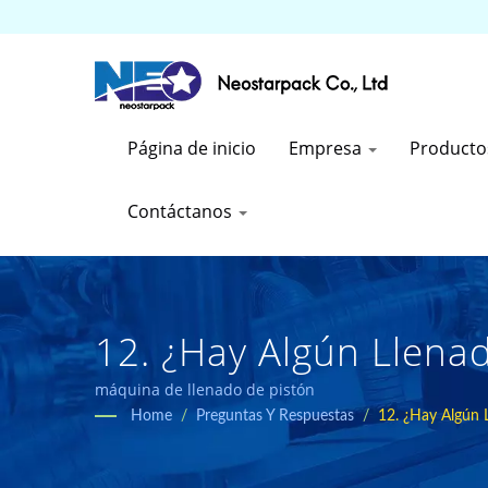
Página de inicio
Empresa
Product
Contáctanos
12. ¿Hay Algún Llena
Pistón? ¿Bajo Qué Cir
máquina de llenado de pistón
Home
/
Preguntas Y Respuestas
/
12. ¿Hay Algún 
Fabricante De Equipo