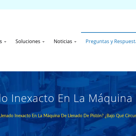
os
Soluciones
Noticias
Preguntas y Respues
do Inexacto En La Máquina
cunstancias El Llenado Ser
Llenado Inexacto En La Máquina De Llenado De Pistón? ¿Bajo Qué Circun
s De Envasado Industrial D