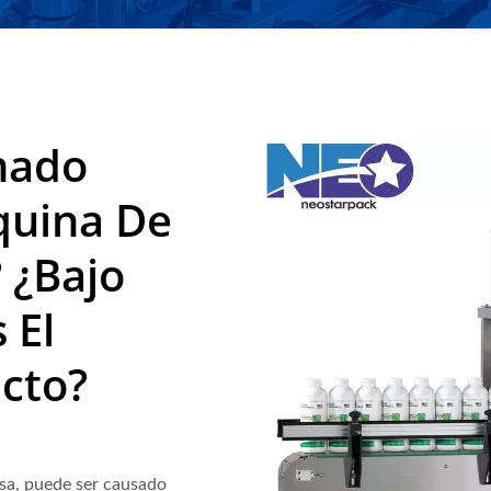
| Neostarpack Co., Ltd.
nado
quina De
 ¿Bajo
 El
cto?
isa, puede ser causado