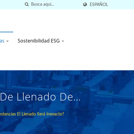
ESPAÑOL
tas
Sostenibilidad ESG
 De Llenado De
á Inexacto? |
stancias El Llenado Será Inexacto?
e Alta Calidad