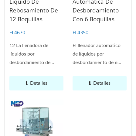
Líquido De
Automática De
Rebosamiento De
Desbordamiento
12 Boquillas
Con 6 Boquillas
FL4670
FL4350
12 La llenadora de
El llenador automático
líquidos por
de líquidos por
desbordamiento de
desbordamiento de 6
boquillas FL4670 está
boquillas FL4350 es el
diseñada para cumplir...
más adecuado...
Detalles
Detalles