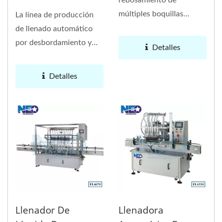
rebosamiento de
múltiples boquillas
La línea de producción
FL4550 es adecuado
de llenado automático
para líquidos...
por desbordamiento y
Detalles
tapado con tapa ROPP
se aplica...
Detalles
Llenador De
Llenadora