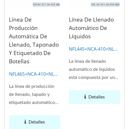
Línea De
Línea De Llenado
Producción
Automático De
Automática De
Líquidos
Llenado, Taponado
NFL445+NCA-410+NLR-
Y Etiquetado De
3002
Botellas
La línea de llenado
automático de líquidos
NFL465+NCA-410+NLR-
está compuesta por un
300
alimentador
La línea de producción
automático...
de llenado, tapado y
Detalles
etiquetado automático
de botellas se puede
utilizar...
Detalles