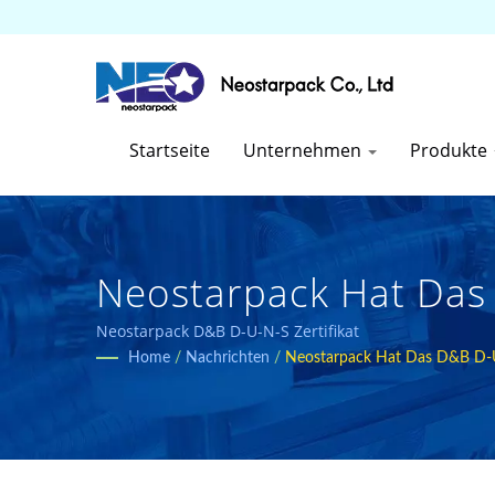
Startseite
Unternehmen
Produkte
Neostarpack Hat Das 
Erworben, Was Unsere
Neostarpack D&B D-U-N-S Zertifikat
Home
/
Nachrichten
/
Neostarpack Hat Das D&B D-U-
Hersteller Von Indus
Neostarpack Co., Ltd.